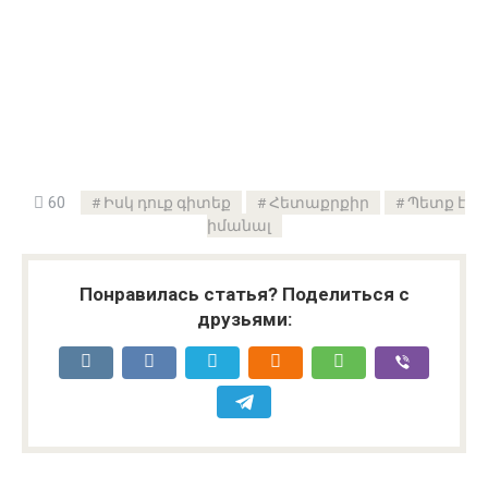
60
Իսկ դուք գիտեք
Հետաքրքիր
Պետք է
իմանալ
Понравилась статья? Поделиться с
друзьями: