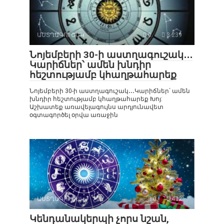
ԱՍՏՂԱԳՈՒՇԱԿ
0
3 239
Նոյեմբերի 30-ի աստղագուշակ․․․
Կարիճներ՝ ամեն խնդիր
հեշտությամբ կհաղթահարեք
Նոյեմբերի 30-ի աստղագուշակ․․․Կարիճներ՝ ամեն
խնդիր հեշտությամբ կհաղթահարեք Խոյ:
Աշխատեք առավելագույնս արդյունավետ
օգտագործել օրվա առաջին
ԱՍՏՂԱԳՈՒՇԱԿ
0
472
Կենդանակերպի չորս նշան,