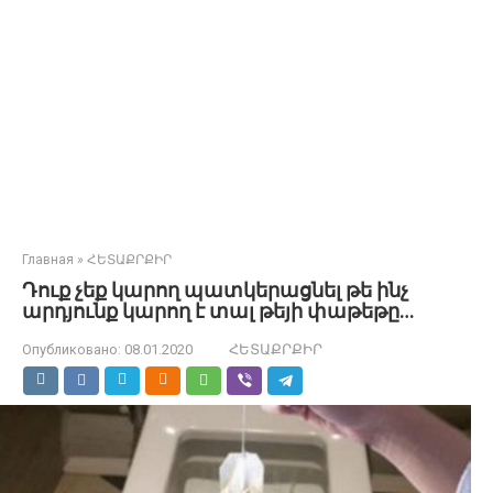
Главная
»
ՀԵՏԱՔՐՔԻՐ
Դուք չեք կարող պատկերացնել թե ինչ
արդյունք կարող է տալ թեյի փաթեթը…
Опубликовано:
08.01.2020
ՀԵՏԱՔՐՔԻՐ