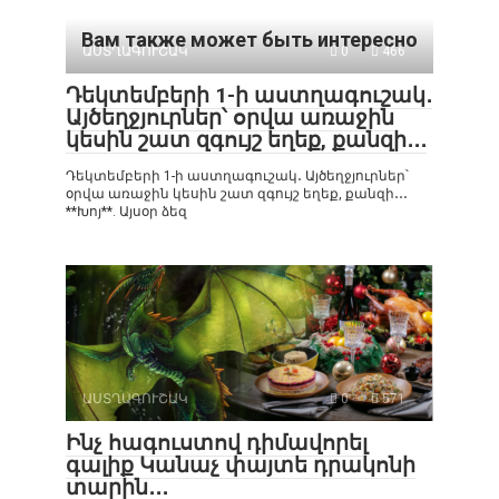
Вам также может быть интересно
ԱՍՏՂԱԳՈՒՇԱԿ
0
466
Դեկտեմբերի 1-ի աստղագուշակ․
Այծեղջյուրներ՝ օրվա առաջին
կեսին շատ զգույշ եղեք, քանզի․․․
Դեկտեմբերի 1-ի աստղագուշակ․ Այծեղջյուրներ՝
օրվա առաջին կեսին շատ զգույշ եղեք, քանզի․․․
**Խոյ**. Այսօր ձեզ
ԱՍՏՂԱԳՈՒՇԱԿ
0
571
Ինչ հագուստով դիմավորել
գալիք Կանաչ փայտե դրակոնի
տարին․․․