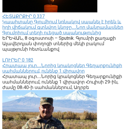
ՀԵՏԱՔՐՔԻՐ
0
337
Կապիտանը Գյումիում նռնակով սպանել է իրեն և
հղի վիճակում գտնվող կնոջը․․․Նոր մանրամասներ
Գյումրիում տեղի ուեցած սպանությունից
ԵՐԵՎԱՆ, 8 օգոստոսի – Sputnik. Գյումրի քաղաքի
Ալավերդյան փողոցի տներից մեկի բակում
պայթյունի հետևանքով
ԼՈՒՐԵՐ
0
182
Հրատապ լուր․․․Նորից կրակոցներ Գեղարքունիքի
սահմաններում, ունենք 1 վիրավոր
Հրատապ լուր․․․Նորից կրակոցներ Գեղարքունիքի
սահմաններում, ունենք 1 վիրավոր Հուլիսի 29-ին,
ժամը 08։40-ի սահմաններում, Ադրբե