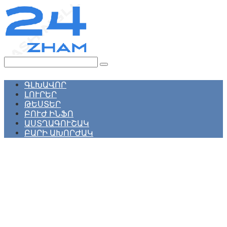
Перейти
к
контенту
Поиск:
ԳԼԽԱՎՈՐ
ԼՈՒՐԵՐ
ԹԵՍՏԵՐ
ԲՈՒԺ ԻՆՖՈ
ԱՍՏՂԱԳՈՒՇԱԿ
ԲԱՐԻ ԱԽՈՐԺԱԿ