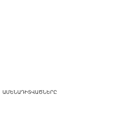
ԱՄԵՆԱԴԻՏՎԱԾՆԵՐԸ