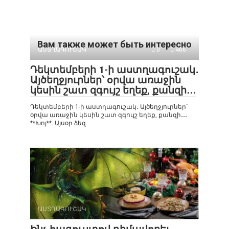
Вам также может быть интересно
ԱՍՏՂԱԳՈՒՇԱԿ
0
466
Դեկտեմբերի 1-ի աստղագուշակ․
Այծեղջյուրներ՝ օրվա առաջին
կեսին շատ զգույշ եղեք, քանզի․․․
Դեկտեմբերի 1-ի աստղագուշակ․ Այծեղջյուրներ՝
օրվա առաջին կեսին շատ զգույշ եղեք, քանզի․․․
**Խոյ**. Այսօր ձեզ
ԱՍՏՂԱԳՈՒՇԱԿ
0
571