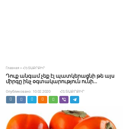
Главная
»
ՀԵՏԱՔՐՔԻՐ
Դուք անգամ չեք էլ պատկերացնի թե այս
միրգը ինչ օգտակարություն ունի…
Опубликовано:
10.02.2020
ՀԵՏԱՔՐՔԻՐ