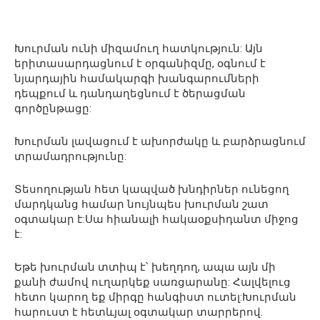
Խուրման ունի միզամուղ հատկություն: Այն
երիտասարդացնում է օրգանիզմը, օգնում է
նյարդային համակարգի խանգարումների
դեպքում և դանդաղեցնում է ծերացման
գործընթացը:
Խուրման լավացում է ախորժակը և բարձրացնում
տրամադրությունը:
Տեսողության հետ կապված խնդիրներ ունեցող
մարդկանց համար նույնպես խուրման շատ
օգտակար է:Սա հիանալի հակաօքսիդանտ միջոց
է:
Եթե խուրման տտիպ է՝ խեղդող, ապա այն մի
քանի ժամով ուղարկեք սառցարանը: Հալվելուց
հետո կարող եք միրգը հանգիստ ուտել:Խուրման
հարուստ է հետևյալ օգտակար տարրերով.