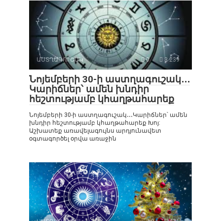
ԱՍՏՂԱԳՈՒՇԱԿ
0
3 239
Նոյեմբերի 30-ի աստղագուշակ․․․
Կարիճներ՝ ամեն խնդիր
հեշտությամբ կհաղթահարեք
Նոյեմբերի 30-ի աստղագուշակ․․․Կարիճներ՝ ամեն
խնդիր հեշտությամբ կհաղթահարեք Խոյ:
Աշխատեք առավելագույնս արդյունավետ
օգտագործել օրվա առաջին