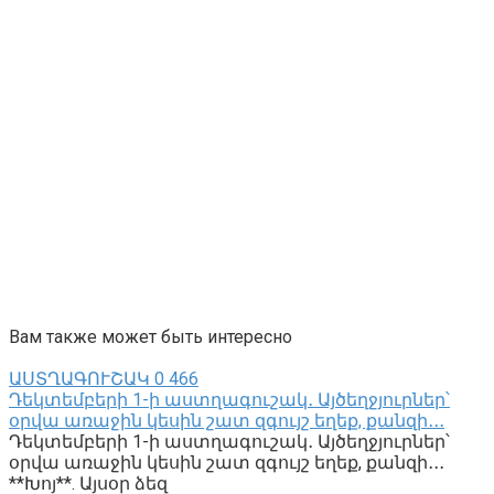
Вам также может быть интересно
ԱՍՏՂԱԳՈՒՇԱԿ
0
466
Դեկտեմբերի 1-ի աստղագուշակ․ Այծեղջյուրներ՝
օրվա առաջին կեսին շատ զգույշ եղեք, քանզի․․․
Դեկտեմբերի 1-ի աստղագուշակ․ Այծեղջյուրներ՝
օրվա առաջին կեսին շատ զգույշ եղեք, քանզի․․․
**Խոյ**. Այսօր ձեզ