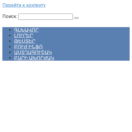
Перейти к контенту
Поиск:
ԳԼԽԱՎՈՐ
ԼՈՒՐԵՐ
ԹԵՍՏԵՐ
ԲՈՒԺ ԻՆՖՈ
ԱՍՏՂԱԳՈՒՇԱԿ
ԲԱՐԻ ԱԽՈՐԺԱԿ