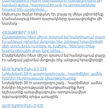
Մահանալուց հետո դարակները դասավորելիս մի
նամակ գտա․ Կարդում էի այն ու արցունքներս
հոսում էին աչքերիցս․․․
Սկեսուրս ծանր հիվանդ էր, բայց ոչ մեկս չգիտեինք․
Մահանալուց հետո դարակները դասավորելիս մի
նամակ
ՀԵՏԱՔՐՔԻՐ
0
691
Ընկերներիս հետ միշտ դրսում եմ հանդիպում, բայց
էս անգամ չգիտեմ մտքովս ինչ անցավ հրավիրեցի
մեր տուն ձուկ ուտելու ու խմելու․ Դեռ նոր էինք
նստել սեղանի մոտ, երբ կինս․․․
Ընկերներիս հետ միշտ դրսում եմ հանդիպում, բայց
էս անգամ չգիտեմ մտքովս ինչ անցավ հրավիրեցի
ԱՍՏՂԱԳՈՒՇԱԿ
0
3 239
Նոյեմբերի 30-ի աստղագուշակ․․․Կարիճներ՝ ամեն
խնդիր հեշտությամբ կհաղթահարեք
Նոյեմբերի 30-ի աստղագուշակ․․․Կարիճներ՝ ամեն
խնդիր հեշտությամբ կհաղթահարեք Խոյ:
Աշխատեք առավելագույնս արդյունավետ
օգտագործել օրվա առաջին
ԱՍՏՂԱԳՈՒՇԱԿ
0
472