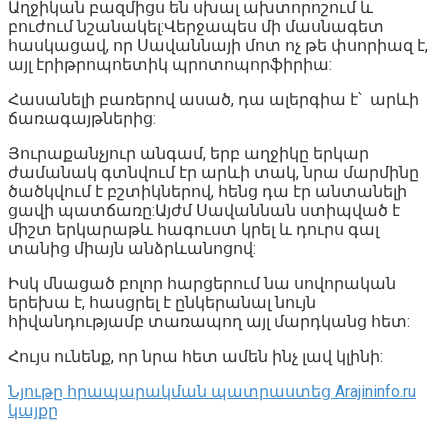
Աղջիկան բազմիցս են սխալ ախտորոշում և
բուժում նշանակել:Վերջապես մի մասնագետ
հասկացավ, որ Սավաննայի մոտ ոչ թե փսորիազ է,
այլ էրիթրոպոետիկ պրոտոպորֆիրիա:
Հասանելի բառերով ասած, դա ալերգիա է՝ արևի
ճառագայթներից:
Յուրաքանչյուր անգամ, երբ աղջիկը երկար
ժամանակ գտնվում էր արևի տակ, նրա մարմինը
ծածկվում է բշտիկներով, հենց դա էր անտանելի
ցավի պատճառը:Այժմ Սավաննան ստիպված է
միշտ երկարաթև հագուստ կրել և դուրս գալ
տանից միայն անձրևանոցով:
Իսկ մնացած բոլոր հարցերում նա սովորական
երեխա է, հասցրել է ընկերանալ նույն
հիվանդությամբ տառապող այլ մարդկանց հետ:
Հույս ունենք, որ նրա հետ ամեն ինչ լավ կլինի:
Նյութը հրապարակման պատրաստեց Arajininfo.ru
կայքը