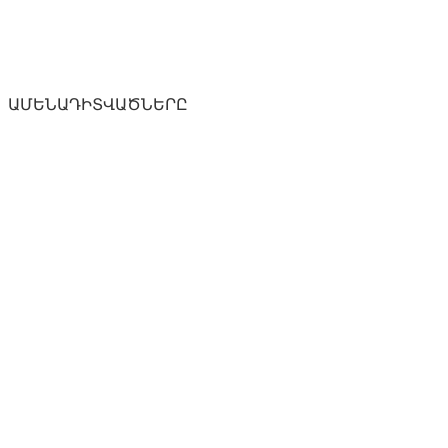
ԱՄԵՆԱԴԻՏՎԱԾՆԵՐԸ