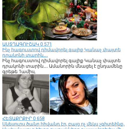
ԱՍՏՂԱԳՈՒՇԱԿ
0
571
Ինչ հագուստով դիմավորել գալիք Կանաչ փայտե
դրակոնի տարին․․․
Ինչ հագուստով դիմավորել գալիք Կանաչ փայտե
դրակոնի տարին․․․ Ամանորին մնացել է ընդամենը
գրեթե 1ամիս,
ՀԵՏԱՔՐՔԻՐ
0
658
Սկեսուրս ծանր հիվանդ էր, բայց ոչ մեկս չգիտեինք․