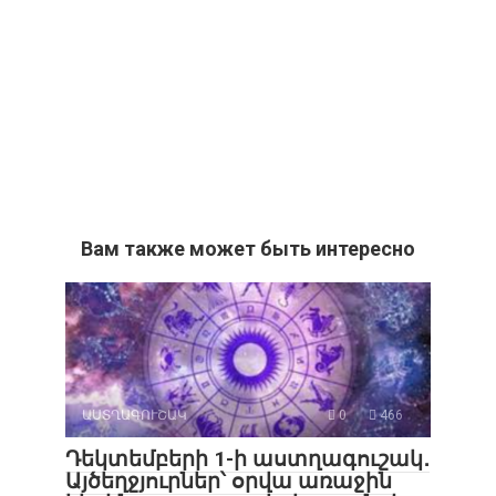
Вам также может быть интересно
ԱՍՏՂԱԳՈՒՇԱԿ
0
466
Դեկտեմբերի 1-ի աստղագուշակ․
Այծեղջյուրներ՝ օրվա առաջին