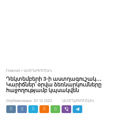
Главная
»
ԱՍՏՂԱԳՈՒՇԱԿ
Դեկտեմբերի 3-ի աստղագուշակ․․․
Կարիճներ՝ օրվա ձեռնարկումները
հաջողությամբ կպսակվեն
Опубликовано:
01.12.2022
ԱՍՏՂԱԳՈՒՇԱԿ