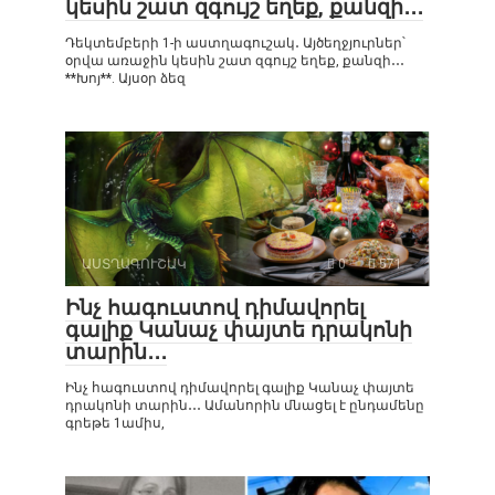
կեսին շատ զգույշ եղեք, քանզի․․․
Դեկտեմբերի 1-ի աստղագուշակ․ Այծեղջյուրներ՝
օրվա առաջին կեսին շատ զգույշ եղեք, քանզի․․․
**Խոյ**. Այսօր ձեզ
ԱՍՏՂԱԳՈՒՇԱԿ
0
571
Ինչ հագուստով դիմավորել
գալիք Կանաչ փայտե դրակոնի
տարին․․․
Ինչ հագուստով դիմավորել գալիք Կանաչ փայտե
դրակոնի տարին․․․ Ամանորին մնացել է ընդամենը
գրեթե 1ամիս,