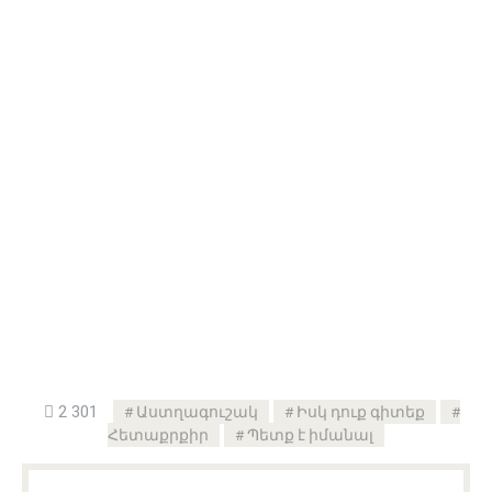
2 301
Աստղագուշակ
Իսկ դուք գիտեք
Հետաքրքիր
Պետք է իմանալ