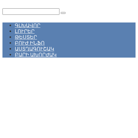
Перейти
к
Поиск:
контенту
ԳԼԽԱՎՈՐ
ԼՈՒՐԵՐ
ԹԵՍՏԵՐ
ԲՈՒԺ ԻՆՖՈ
ԱՍՏՂԱԳՈՒՇԱԿ
ԲԱՐԻ ԱԽՈՐԺԱԿ