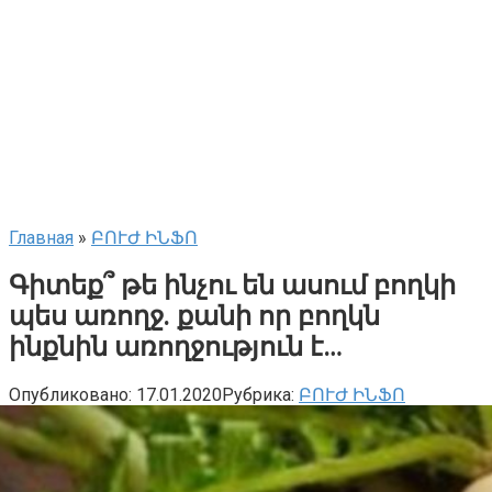
Главная
»
ԲՈՒԺ ԻՆՖՈ
Գիտեք՞ թե ինչու են ասում բողկի
պես առողջ. քանի որ բողկն
ինքնին առողջություն է…
Опубликовано:
17.01.2020
Рубрика:
ԲՈՒԺ ԻՆՖՈ