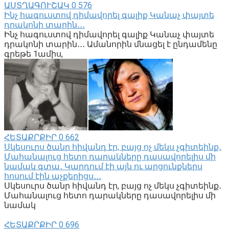
ԱՍՏՂԱԳՈՒՇԱԿ
0
576
Ինչ հագուստով դիմավորել գալիք Կանաչ փայտե
դրակոնի տարին․․․
Ինչ հագուստով դիմավորել գալիք Կանաչ փայտե
դրակոնի տարին․․․ Ամանորին մնացել է ընդամենը
գրեթե 1ամիս,
ՀԵՏԱՔՐՔԻՐ
0
662
Սկեսուրս ծանր հիվանդ էր, բայց ոչ մեկս չգիտեինք․
Մահանալուց հետո դարակները դասավորելիս մի
նամակ գտա․ Կարդում էի այն ու արցունքներս
հոսում էին աչքերիցս․․․
Սկեսուրս ծանր հիվանդ էր, բայց ոչ մեկս չգիտեինք․
Մահանալուց հետո դարակները դասավորելիս մի
նամակ
ՀԵՏԱՔՐՔԻՐ
0
696