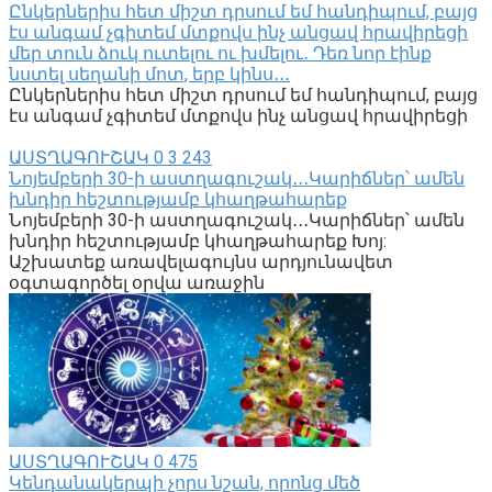
Ընկերներիս հետ միշտ դրսում եմ հանդիպում, բայց
էս անգամ չգիտեմ մտքովս ինչ անցավ հրավիրեցի
մեր տուն ձուկ ուտելու ու խմելու․ Դեռ նոր էինք
նստել սեղանի մոտ, երբ կինս․․․
Ընկերներիս հետ միշտ դրսում եմ հանդիպում, բայց
էս անգամ չգիտեմ մտքովս ինչ անցավ հրավիրեցի
ԱՍՏՂԱԳՈՒՇԱԿ
0
3 243
Նոյեմբերի 30-ի աստղագուշակ․․․Կարիճներ՝ ամեն
խնդիր հեշտությամբ կհաղթահարեք
Նոյեմբերի 30-ի աստղագուշակ․․․Կարիճներ՝ ամեն
խնդիր հեշտությամբ կհաղթահարեք Խոյ:
Աշխատեք առավելագույնս արդյունավետ
օգտագործել օրվա առաջին
ԱՍՏՂԱԳՈՒՇԱԿ
0
475
Կենդանակերպի չորս նշան, որոնց մեծ