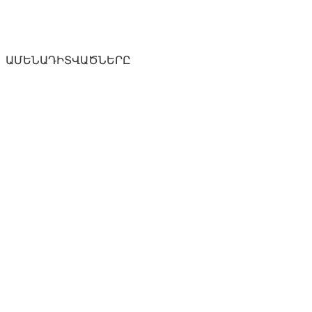
ԱՄԵՆԱԴԻՏՎԱԾՆԵՐԸ