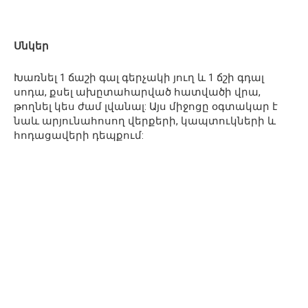
Սնկեր
Խառնել 1 ճաշի գալ գերչակի յուղ և 1 ճշի գդալ
սոդա, քսել ախըտահարված հատվածի վրա,
թողնել կես ժամ լվանալ: Այս միջոցը օգտակար է
նաև արյունահոսող վերքերի, կապտուկների և
հոդացավերի դեպքում: