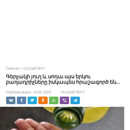
Главная
»
ՀԵՏԱՔՐՔԻՐ
Գերչակի յուղ և սոդա.այս երկու
բաղադրիչները իսկապես հրաշագործ են…
Опубликовано:
10.02.2020
ՀԵՏԱՔՐՔԻՐ