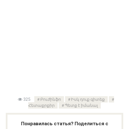
325
Բուժինֆո
Իսկ դուք գիտեք
Հետաքրքիր
Պետք է իմանալ
Понравилась статья? Поделиться с