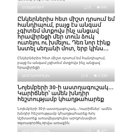
ՀԵՏԱՔՐՔԻՐ
0
691
Ընկերներիս հետ միշտ դրսում եմ
հանդիպում, բայց էս անգամ
չգիտեմ մտքովս ինչ անցավ
հրավիրեցի մեր տուն ձուկ
ուտելու ու խմելու․ Դեռ նոր էինք
նստել սեղանի մոտ, երբ կինս․․․
Ընկերներիս հետ միշտ դրսում եմ հանդիպում,
բայց էս անգամ չգիտեմ մտքովս ինչ անցավ
հրավիրեցի
ԱՍՏՂԱԳՈՒՇԱԿ
0
3 239
Նոյեմբերի 30-ի աստղագուշակ․․․
Կարիճներ՝ ամեն խնդիր
հեշտությամբ կհաղթահարեք
Նոյեմբերի 30-ի աստղագուշակ․․․Կարիճներ՝ ամեն
խնդիր հեշտությամբ կհաղթահարեք Խոյ:
Աշխատեք առավելագույնս արդյունավետ
օգտագործել օրվա առաջին
ԱՍՏՂԱԳՈՒՇԱԿ
0
472