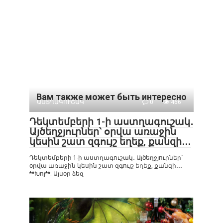
Вам также может быть интересно
ԱՍՏՂԱԳՈՒՇԱԿ
0
466
Դեկտեմբերի 1-ի աստղագուշակ․
Այծեղջյուրներ՝ օրվա առաջին
կեսին շատ զգույշ եղեք, քանզի․․․
Դեկտեմբերի 1-ի աստղագուշակ․ Այծեղջյուրներ՝
օրվա առաջին կեսին շատ զգույշ եղեք, քանզի․․․
**Խոյ**. Այսօր ձեզ