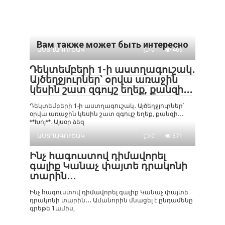
Вам также может быть интересно
ԱՍՏՂԱԳՈՒՇԱԿ
0
466
Դեկտեմբերի 1-ի աստղագուշակ․
Այծեղջյուրներ՝ օրվա առաջին
կեսին շատ զգույշ եղեք, քանզի․․․
Դեկտեմբերի 1-ի աստղագուշակ․ Այծեղջյուրներ՝
օրվա առաջին կեսին շատ զգույշ եղեք, քանզի․․․
**Խոյ**. Այսօր ձեզ
ԱՍՏՂԱԳՈՒՇԱԿ
0
571
Ինչ հագուստով դիմավորել
գալիք Կանաչ փայտե դրակոնի
տարին․․․
Ինչ հագուստով դիմավորել գալիք Կանաչ փայտե
դրակոնի տարին․․․ Ամանորին մնացել է ընդամենը
գրեթե 1ամիս,