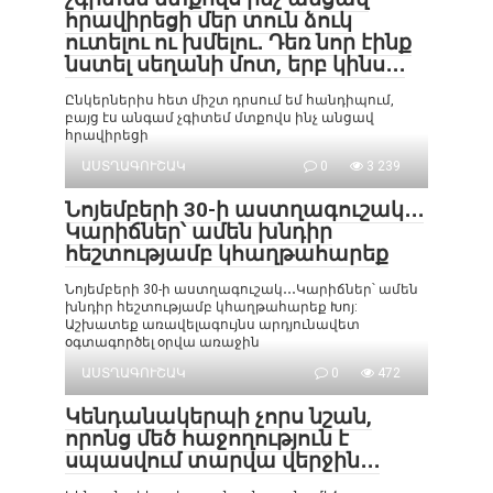
հրավիրեցի մեր տուն ձուկ
ուտելու ու խմելու․ Դեռ նոր էինք
նստել սեղանի մոտ, երբ կինս․․․
Ընկերներիս հետ միշտ դրսում եմ հանդիպում,
բայց էս անգամ չգիտեմ մտքովս ինչ անցավ
հրավիրեցի
ԱՍՏՂԱԳՈՒՇԱԿ
0
3 239
Նոյեմբերի 30-ի աստղագուշակ․․․
Կարիճներ՝ ամեն խնդիր
հեշտությամբ կհաղթահարեք
Նոյեմբերի 30-ի աստղագուշակ․․․Կարիճներ՝ ամեն
խնդիր հեշտությամբ կհաղթահարեք Խոյ:
Աշխատեք առավելագույնս արդյունավետ
օգտագործել օրվա առաջին
ԱՍՏՂԱԳՈՒՇԱԿ
0
472
Կենդանակերպի չորս նշան,
որոնց մեծ հաջողություն է
սպասվում տարվա վերջին․․․