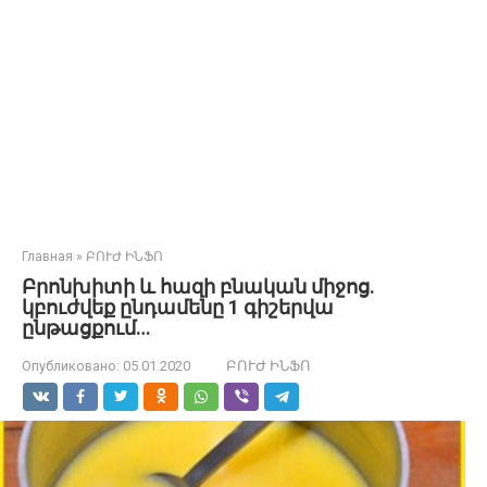
Главная
»
ԲՈՒԺ ԻՆՖՈ
Բրոնխիտի և հազի բնական միջոց.
կբուժվեք ընդամենը 1 գիշերվա
ընթացքում…
Опубликовано:
05.01.2020
ԲՈՒԺ ԻՆՖՈ