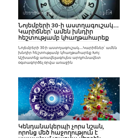
ԱՍՏՂԱԳՈՒՇԱԿ
0
3 239
Նոյեմբերի 30-ի աստղագուշակ․․․
Կարիճներ՝ ամեն խնդիր
հեշտությամբ կհաղթահարեք
Նոյեմբերի 30-ի աստղագուշակ․․․Կարիճներ՝ ամեն
խնդիր հեշտությամբ կհաղթահարեք Խոյ:
Աշխատեք առավելագույնս արդյունավետ
օգտագործել օրվա առաջին
ԱՍՏՂԱԳՈՒՇԱԿ
0
472
Կենդանակերպի չորս նշան,
որոնց մեծ հաջողություն է