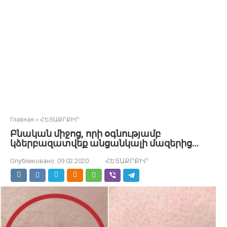
Главная
»
ՀԵՏԱՔՐՔԻՐ
Բնական միջոց, որի օգնությամբ
կձերբազատվեք անցանկալի մազերից…
Опубликовано:
09.02.2020
ՀԵՏԱՔՐՔԻՐ