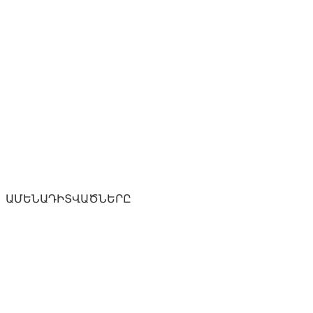
ԱՄԵՆԱԴԻՏՎԱԾՆԵՐԸ