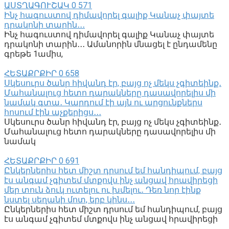
ԱՍՏՂԱԳՈՒՇԱԿ
0
571
Ինչ հագուստով դիմավորել գալիք Կանաչ փայտե
դրակոնի տարին․․․
Ինչ հագուստով դիմավորել գալիք Կանաչ փայտե
դրակոնի տարին․․․ Ամանորին մնացել է ընդամենը
գրեթե 1ամիս,
ՀԵՏԱՔՐՔԻՐ
0
658
Սկեսուրս ծանր հիվանդ էր, բայց ոչ մեկս չգիտեինք․
Մահանալուց հետո դարակները դասավորելիս մի
նամակ գտա․ Կարդում էի այն ու արցունքներս
հոսում էին աչքերիցս․․․
Սկեսուրս ծանր հիվանդ էր, բայց ոչ մեկս չգիտեինք․
Մահանալուց հետո դարակները դասավորելիս մի
նամակ
ՀԵՏԱՔՐՔԻՐ
0
691
Ընկերներիս հետ միշտ դրսում եմ հանդիպում, բայց
էս անգամ չգիտեմ մտքովս ինչ անցավ հրավիրեցի
մեր տուն ձուկ ուտելու ու խմելու․ Դեռ նոր էինք
նստել սեղանի մոտ, երբ կինս․․․
Ընկերներիս հետ միշտ դրսում եմ հանդիպում, բայց
էս անգամ չգիտեմ մտքովս ինչ անցավ հրավիրեցի