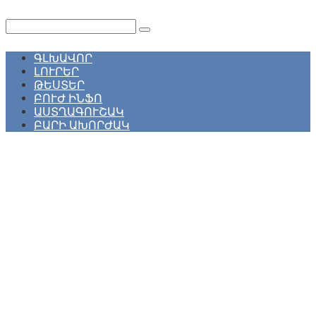
Перейти
к
Поиск:
контенту
ԳԼԽԱՎՈՐ
ԼՈՒՐԵՐ
ԹԵՍՏԵՐ
ԲՈՒԺ ԻՆՖՈ
ԱՍՏՂԱԳՈՒՇԱԿ
ԲԱՐԻ ԱԽՈՐԺԱԿ