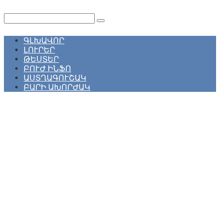
Перейти
к
Поиск:
контенту
ԳԼԽԱՎՈՐ
ԼՈՒՐԵՐ
ԹԵՍՏԵՐ
ԲՈՒԺ ԻՆՖՈ
ԱՍՏՂԱԳՈՒՇԱԿ
ԲԱՐԻ ԱԽՈՐԺԱԿ