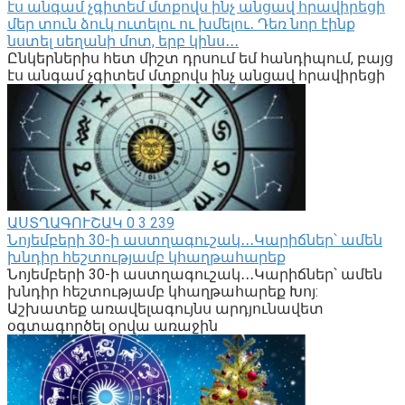
էս անգամ չգիտեմ մտքովս ինչ անցավ հրավիրեցի
մեր տուն ձուկ ուտելու ու խմելու․ Դեռ նոր էինք
նստել սեղանի մոտ, երբ կինս․․․
Ընկերներիս հետ միշտ դրսում եմ հանդիպում, բայց
էս անգամ չգիտեմ մտքովս ինչ անցավ հրավիրեցի
ԱՍՏՂԱԳՈՒՇԱԿ
0
3 239
Նոյեմբերի 30-ի աստղագուշակ․․․Կարիճներ՝ ամեն
խնդիր հեշտությամբ կհաղթահարեք
Նոյեմբերի 30-ի աստղագուշակ․․․Կարիճներ՝ ամեն
խնդիր հեշտությամբ կհաղթահարեք Խոյ:
Աշխատեք առավելագույնս արդյունավետ
օգտագործել օրվա առաջին