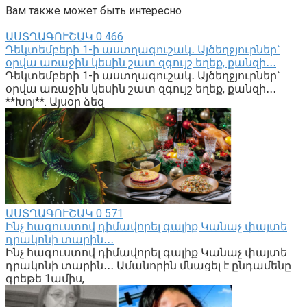
Вам также может быть интересно
ԱՍՏՂԱԳՈՒՇԱԿ
0
466
Դեկտեմբերի 1-ի աստղագուշակ․ Այծեղջյուրներ՝
օրվա առաջին կեսին շատ զգույշ եղեք, քանզի․․․
Դեկտեմբերի 1-ի աստղագուշակ․ Այծեղջյուրներ՝
օրվա առաջին կեսին շատ զգույշ եղեք, քանզի․․․
**Խոյ**. Այսօր ձեզ
ԱՍՏՂԱԳՈՒՇԱԿ
0
571
Ինչ հագուստով դիմավորել գալիք Կանաչ փայտե
դրակոնի տարին․․․
Ինչ հագուստով դիմավորել գալիք Կանաչ փայտե
դրակոնի տարին․․․ Ամանորին մնացել է ընդամենը
գրեթե 1ամիս,