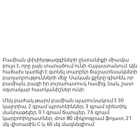
Բամիան փիփերթազգիների ընտանիքի միամյա
բույս է, որը լայն տարածում ունի Հայաստանում: Այն
հաճախ կարելի է գտնել տարբեր ճաշատեսակների
բաղադրությունների մեջ: Սակայն քչերը գիտեն, որ
բամիան, բացի իր յուրահատուկ համից, նաև շատ
օգտակար հատկանիշներ ունի:
Մեկ բաժակ թարմ բամիան պարունակում է 30
կալորիա, 2 գրամ պրոտեիններ, 3 գրամ դիետիկ
մանրաթելեր, 0.1 գրամ ճարպեր, 7.6 գրամ
կարբոհիդրատներ, մոտ 80 միկրոգրամ ֆոլատ, 21
մգ վիտամին C և 60 մգ մագնեզիում: