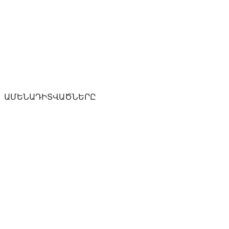
ԱՄԵՆԱԴԻՏՎԱԾՆԵՐԸ