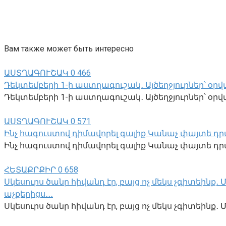
Вам также может быть интересно
ԱՍՏՂԱԳՈՒՇԱԿ
0
466
Դեկտեմբերի 1-ի աստղագուշակ․ Այծեղջյուրներ՝ օրվա
Դեկտեմբերի 1-ի աստղագուշակ․ Այծեղջյուրներ՝ օրվա 
ԱՍՏՂԱԳՈՒՇԱԿ
0
571
Ինչ հագուստով դիմավորել գալիք Կանաչ փայտե դր
Ինչ հագուստով դիմավորել գալիք Կանաչ փայտե դրա
ՀԵՏԱՔՐՔԻՐ
0
658
Սկեսուրս ծանր հիվանդ էր, բայց ոչ մեկս չգիտեինք
աչքերիցս․․․
Սկեսուրս ծանր հիվանդ էր, բայց ոչ մեկս չգիտեին