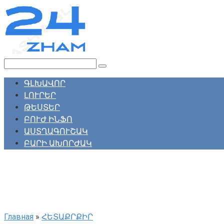
Перейти
к
контенту
Поиск:
ԳԼԽԱՎՈՐ
ԼՈՒՐԵՐ
ԹԵՍՏԵՐ
ԲՈՒԺ ԻՆՖՈ
ԱՍՏՂԱԳՈՒՇԱԿ
ԲԱՐԻ ԱԽՈՐԺԱԿ
Главная
»
ՀԵՏԱՔՐՔԻՐ