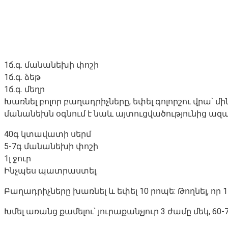
1ճ.գ. մանանեխի փոշի
1ճ.գ. ձեթ
1ճ.գ. մեղր
Խառնել բոլոր բաղադրիչները, եփել գոլորշու վրա՝
մանանեխն օգնում է նաև այտուցվածությունից ազա
40գ կտավատի սերմ
5-7գ մանանեխի փոշի
1լ ջուր
Ինչպես պատրաստել.
Բաղադրիչները խառնել և եփել 10 րոպե: Թողնել, որ 1
Խմել առանց քամելու՝ յուրաքանչյուր 3 ժամը մեկ, 60