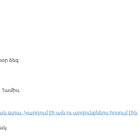
սօր ձեզ
 1ամիս,
կ գտա․ Կարդում էի այն ու արցունքներս հոսում էին
մակ