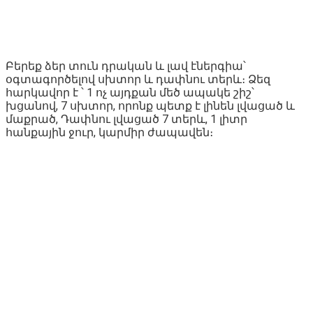
Բերեք ձեր տուն դրական և լավ էներգիա՝
օգտագործելով սխտոր և դափնու տերև։ Ձեզ
հարկավոր է ՝ 1 ոչ այդքան մեծ ապակե շիշ՝
խցանով, 7 սխտոր, որոնք պետք է լինեն լվացած և
մաքրած, Դափնու լվացած 7 տերև, 1 լիտր
հանքային ջուր, կարմիր ժապավեն։