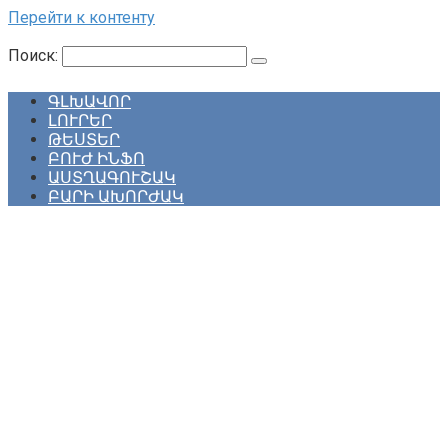
Перейти к контенту
Поиск:
ԳԼԽԱՎՈՐ
ԼՈՒՐԵՐ
ԹԵՍՏԵՐ
ԲՈՒԺ ԻՆՖՈ
ԱՍՏՂԱԳՈՒՇԱԿ
ԲԱՐԻ ԱԽՈՐԺԱԿ