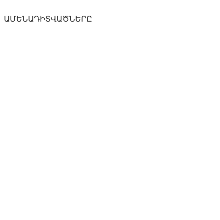
ԱՄԵՆԱԴԻՏՎԱԾՆԵՐԸ