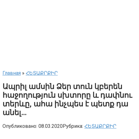
Главная
»
ՀԵՏԱՔՐՔԻՐ
Ապրիլ ամսին Ձեր տուն կբերեն
հաջողություն սխտորը և դափնու
տերևը, ահա ինչպես է պետք դա
անել…
Опубликовано:
08.03.2020
Рубрика:
ՀԵՏԱՔՐՔԻՐ