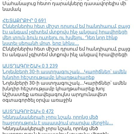
Մահանալուց հետո դարակները դասավորելիս մի
նամակ
ՀԵՏԱՔՐՔԻՐ
0
691
Ընկերներիս հետ միշտ դրսում եմ հանդիպում, բայց
էս անգամ չգիտեմ մտքովս ինչ անցավ հրավիրեցի
մեր տուն ձուկ ուտելու ու խմելու․ Դեռ նոր էինք
նստել սեղանի մոտ, երբ կինս․․․
Ընկերներիս հետ միշտ դրսում եմ հանդիպում, բայց
էս անգամ չգիտեմ մտքովս ինչ անցավ հրավիրեցի
ԱՍՏՂԱԳՈՒՇԱԿ
0
3 239
Նոյեմբերի 30-ի աստղագուշակ․․․Կարիճներ՝ ամեն
խնդիր հեշտությամբ կհաղթահարեք
Նոյեմբերի 30-ի աստղագուշակ․․․Կարիճներ՝ ամեն
խնդիր հեշտությամբ կհաղթահարեք Խոյ:
Աշխատեք առավելագույնս արդյունավետ
օգտագործել օրվա առաջին
ԱՍՏՂԱԳՈՒՇԱԿ
0
472
Կենդանակերպի չորս նշան, որոնց մեծ
հաջողություն է սպասվում տարվա վերջին․․․
Կենդանակերպի չորս նշան, որոնց մեծ