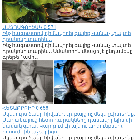
ԱՍՏՂԱԳՈՒՇԱԿ
0
571
Ինչ հագուստով դիմավորել գալիք Կանաչ փայտե
դրակոնի տարին․․․
Ինչ հագուստով դիմավորել գալիք Կանաչ փայտե
դրակոնի տարին․․․ Ամանորին մնացել է ընդամենը
գրեթե 1ամիս,
ՀԵՏԱՔՐՔԻՐ
0
658
Սկեսուրս ծանր հիվանդ էր, բայց ոչ մեկս չգիտեինք․
Մահանալուց հետո դարակները դասավորելիս մի
նամակ գտա․ Կարդում էի այն ու արցունքներս
հոսում էին աչքերիցս․․․
Սկեսուրս ծանր հիվանդ էր, բայց ոչ մեկս չգիտեինք․