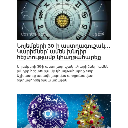
ԱՍՏՂԱԳՈՒՇԱԿ
0
3 239
Նոյեմբերի 30-ի աստղագուշակ․․․
Կարիճներ՝ ամեն խնդիր
հեշտությամբ կհաղթահարեք
Նոյեմբերի 30-ի աստղագուշակ․․․Կարիճներ՝ ամեն
խնդիր հեշտությամբ կհաղթահարեք Խոյ:
Աշխատեք առավելագույնս արդյունավետ
օգտագործել օրվա առաջին