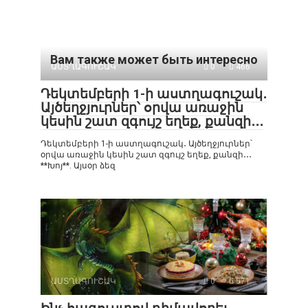
Вам также может быть интересно
ԱՍՏՂԱԳՈՒՇԱԿ
0
466
Դեկտեմբերի 1-ի աստղագուշակ․
Այծեղջյուրներ՝ օրվա առաջին
կեսին շատ զգույշ եղեք, քանզի․․․
Դեկտեմբերի 1-ի աստղագուշակ․ Այծեղջյուրներ՝
օրվա առաջին կեսին շատ զգույշ եղեք, քանզի․․․
**Խոյ**. Այսօր ձեզ
ԱՍՏՂԱԳՈՒՇԱԿ
0
571