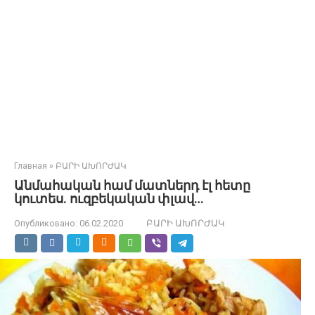
Главная
»
ԲԱՐԻ ԱԽՈՐԺԱԿ
Անմահական համ մատներդ էլ հետը
կուտես. ուզբեկական փլավ…
Опубликовано:
06.02.2020
ԲԱՐԻ ԱԽՈՐԺԱԿ