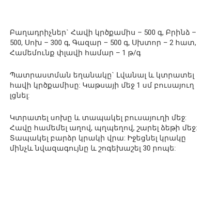
Բաղադրիչներ` Հավի կրծքամիս – 500 գ, Բրինձ –
500, Սոխ – 300 գ, Գազար – 500 գ, Սխտոր – 2 հատ,
Համեմունք փլավի համար – 1 թ/գ
Պատրաստման եղանակը` Լվանալ և կտրատել
հավի կրծքամիսը: Կաթսայի մեջ 1 սմ բուսայուղ
լցնել:
Կտրատել սոխը և տապակել բուսայուղի մեջ:
Հավը համեմել աղով, պղպեղով, շարել ձեթի մեջ:
Տապակել բարձր կրակի վրա: Իջեցնել կրակը
մինչև նվազագույնը և շոգեխաշել 30 րոպե: