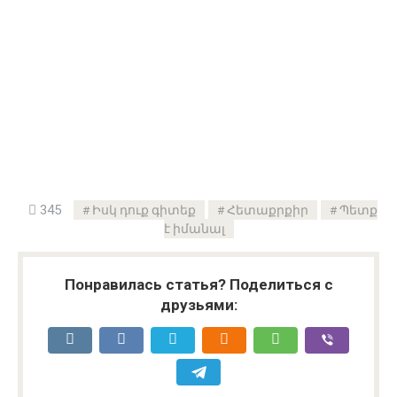
345
Իսկ դուք գիտեք
Հետաքրքիր
Պետք
է իմանալ
Понравилась статья? Поделиться с
друзьями: