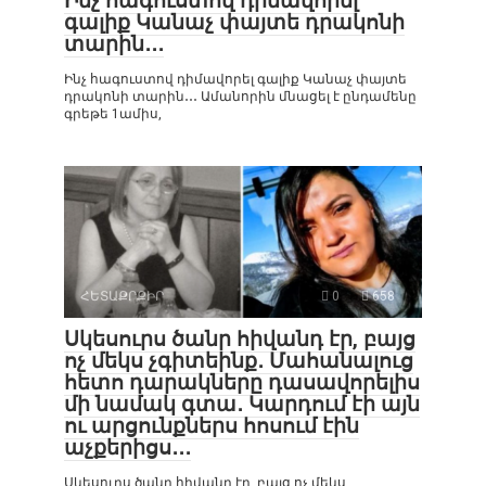
Ինչ հագուստով դիմավորել
գալիք Կանաչ փայտե դրակոնի
տարին․․․
Ինչ հագուստով դիմավորել գալիք Կանաչ փայտե
դրակոնի տարին․․․ Ամանորին մնացել է ընդամենը
գրեթե 1ամիս,
ՀԵՏԱՔՐՔԻՐ
0
658
Սկեսուրս ծանր հիվանդ էր, բայց
ոչ մեկս չգիտեինք․ Մահանալուց
հետո դարակները դասավորելիս
մի նամակ գտա․ Կարդում էի այն
ու արցունքներս հոսում էին
աչքերիցս․․․
Սկեսուրս ծանր հիվանդ էր, բայց ոչ մեկս