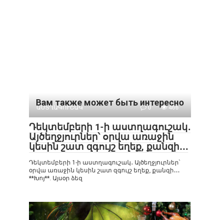
Вам также может быть интересно
ԱՍՏՂԱԳՈՒՇԱԿ
0
466
Դեկտեմբերի 1-ի աստղագուշակ․
Այծեղջյուրներ՝ օրվա առաջին
կեսին շատ զգույշ եղեք, քանզի․․․
Դեկտեմբերի 1-ի աստղագուշակ․ Այծեղջյուրներ՝
օրվա առաջին կեսին շատ զգույշ եղեք, քանզի․․․
**Խոյ**. Այսօր ձեզ