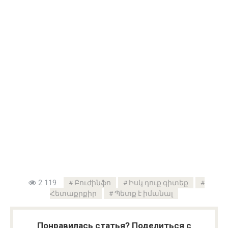
2 119
Բուժինֆո
Իսկ դուք գիտեք
Հետաքրքիր
Պետք է իմանալ
Понравилась статья? Поделиться с