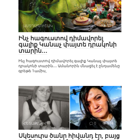
ԱՍՏՂԱԳՈՒՇԱԿ
0
571
Ինչ հագուստով դիմավորել
գալիք Կանաչ փայտե դրակոնի
տարին․․․
Ինչ հագուստով դիմավորել գալիք Կանաչ փայտե
դրակոնի տարին․․․ Ամանորին մնացել է ընդամենը
գրեթե 1ամիս,
ՀԵՏԱՔՐՔԻՐ
0
658
Սկեսուրս ծանր հիվանդ էր, բայց