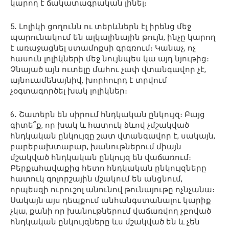
կարող է ճակատագրական լինել։
5․ Լոլիկի ցողունն ու տերևներն էլ իրենց մեջ
պարունակում են ալկալինային թույն, ինչը կարող
է առաջացնել ստամոքսի գրգռում։ Կանաչ, ոչ
հասուն լոլիկների մեջ նույնպես կա այդ նյութից։
Չնայած այն ուտելը մահու չափ վտանգավոր չէ,
այնուամենայնիվ, խորհուրդ է տրվում
չօգտագործել խակ լոլիկներ։
6․ Շատերն են սիրում հնդկական ընկույզ։ Բայց
գիտե՞ք, որ խակ և հատուկ ձևով չմշակված
հնդկական ընկույզը շատ վտանգավոր է, սակայն,
բարեբախտաբար, խանութներում միայն
մշակված հնդկական ընկույզ են վաճառում։
Բերքահավաքից հետո հնդկական ընկույզները
հատուկ գոլորշային մշակում են անցնում,
որպեսզի ուրուշոլ անունով թունայութը ոչնչանա։
Սակայն այս դեպքում անհանգստանալու կարիք
չկա, քանի որ խանութներում վաճառվող չբոված
հնդկական ընկույզները ևս մշակված են և չեն