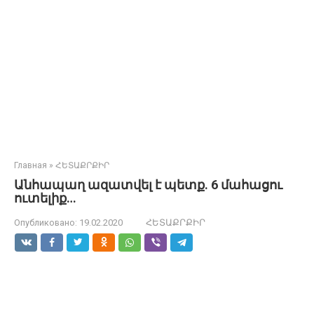
Главная
»
ՀԵՏԱՔՐՔԻՐ
Անհապաղ ազատվել է պետք. 6 մահացու
ուտելիք…
Опубликовано:
19.02.2020
ՀԵՏԱՔՐՔԻՐ