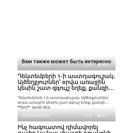
Вам также может быть интересно
ԱՍՏՂԱԳՈՒՇԱԿ
0
466
Դեկտեմբերի 1-ի աստղագուշակ․
Այծեղջյուրներ՝ օրվա առաջին
կեսին շատ զգույշ եղեք, քանզի․․․
Դեկտեմբերի 1-ի աստղագուշակ․ Այծեղջյուրներ՝
օրվա առաջին կեսին շատ զգույշ եղեք, քանզի․․․
**Խոյ**. Այսօր ձեզ
ԱՍՏՂԱԳՈՒՇԱԿ
0
571
Ինչ հագուստով դիմավորել