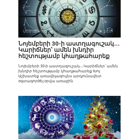
ԱՍՏՂԱԳՈՒՇԱԿ
0
3 239
Նոյեմբերի 30-ի աստղագուշակ․․․
Կարիճներ՝ ամեն խնդիր
հեշտությամբ կհաղթահարեք
Նոյեմբերի 30-ի աստղագուշակ․․․Կարիճներ՝ ամեն
խնդիր հեշտությամբ կհաղթահարեք Խոյ:
Աշխատեք առավելագույնս արդյունավետ
օգտագործել օրվա առաջին
ԱՍՏՂԱԳՈՒՇԱԿ
0
471