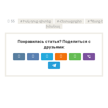
55
Իսկ դուք գիտեք
Հետաքրքիր
Պետք է
իմանալ
Понравилась статья? Поделиться с
друзьями: