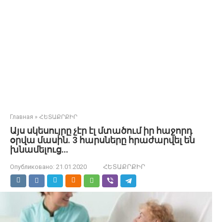
Главная
»
ՀԵՏԱՔՐՔԻՐ
Այս սկեսույրը չէր էլ մտածում իր հաջորդ
օրվա մասին. 3 հարսները հրաժարվել են
խնամելուց…
Опубликовано:
21.01.2020
ՀԵՏԱՔՐՔԻՐ