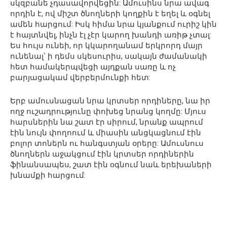
սկզբանե չդասավորվեցին: Ամուսինս նրա ավագ
որդին է, ով միշտ ծնողների կողքին է եղել և օգնել
ամեն հարցում: Իսկ հիմա նրա կյանքում ուրիշ կին
է հայտնվել, ինչն էլ չէր կարող խանդի առիթ չտալ:
Ես հույս ունեի, որ կկարողանամ երկրորդ մայր
ունենալ՝ ի դեմս սկեսուրիս, սակայն ժամանակի
հետ համակերպվեցի այդքան սառը և ոչ
բարյացակամ վերբերմունքի հետ:
Երբ ամուսնացան նրա կրտսեր որդիները, նա իր
ողջ ուշադրությունը փոխեց նրանց կողմը: Մյուս
հարսներին նա շատ էր սիրում, նրանք ապրում
էին նույն փողոում և միասին անցկացնում էին
բոլոր տոներն ու հանգստյան օրերը: Ամուսնուս
ծնողներն աջակցում էին կրտսեր որդիներին
ֆինանսապես, շատ էին օգնում նաև երեխաների
խնամքի հարցում: