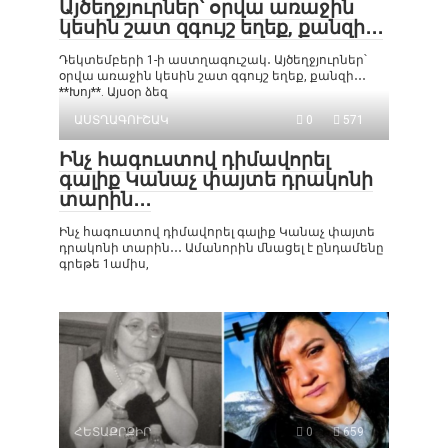
Այծեղջյուրներ՝ օրվա առաջին
կեսին շատ զգույշ եղեք, քանզի․․․
Դեկտեմբերի 1-ի աստղագուշակ․ Այծեղջյուրներ՝
օրվա առաջին կեսին շատ զգույշ եղեք, քանզի․․․
**Խոյ**. Այսօր ձեզ
ԱՍՏՂԱԳՈՒՇԱԿ
0
571
Ինչ հագուստով դիմավորել
գալիք Կանաչ փայտե դրակոնի
տարին․․․
Ինչ հագուստով դիմավորել գալիք Կանաչ փայտե
դրակոնի տարին․․․ Ամանորին մնացել է ընդամենը
գրեթե 1ամիս,
ՀԵՏԱՔՐՔԻՐ
0
659