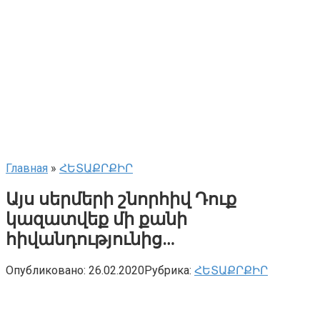
Главная
»
ՀԵՏԱՔՐՔԻՐ
Այս սերմերի շնորհիվ Դուք
կազատվեք մի քանի
հիվանդությունից…
Опубликовано:
26.02.2020
Рубрика:
ՀԵՏԱՔՐՔԻՐ