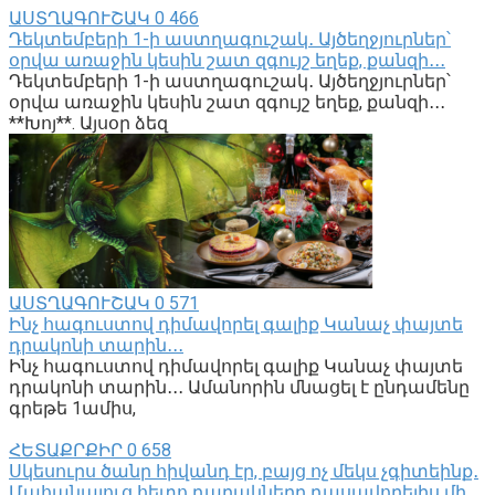
ԱՍՏՂԱԳՈՒՇԱԿ
0
466
Դեկտեմբերի 1-ի աստղագուշակ․ Այծեղջյուրներ՝
օրվա առաջին կեսին շատ զգույշ եղեք, քանզի․․․
Դեկտեմբերի 1-ի աստղագուշակ․ Այծեղջյուրներ՝
օրվա առաջին կեսին շատ զգույշ եղեք, քանզի․․․
**Խոյ**. Այսօր ձեզ
ԱՍՏՂԱԳՈՒՇԱԿ
0
571
Ինչ հագուստով դիմավորել գալիք Կանաչ փայտե
դրակոնի տարին․․․
Ինչ հագուստով դիմավորել գալիք Կանաչ փայտե
դրակոնի տարին․․․ Ամանորին մնացել է ընդամենը
գրեթե 1ամիս,
ՀԵՏԱՔՐՔԻՐ
0
658
Սկեսուրս ծանր հիվանդ էր, բայց ոչ մեկս չգիտեինք․
Մահանալուց հետո դարակները դասավորելիս մի