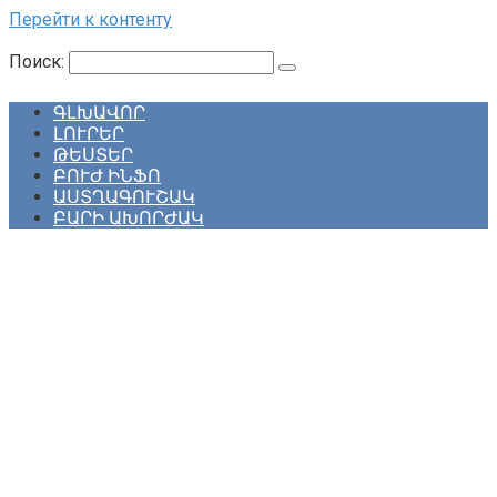
Перейти к контенту
Поиск:
ԳԼԽԱՎՈՐ
ԼՈՒՐԵՐ
ԹԵՍՏԵՐ
ԲՈՒԺ ԻՆՖՈ
ԱՍՏՂԱԳՈՒՇԱԿ
ԲԱՐԻ ԱԽՈՐԺԱԿ