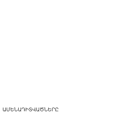
ԱՄԵՆԱԴԻՏՎԱԾՆԵՐԸ