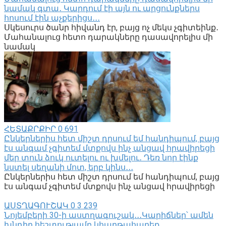
նամակ գտա․ Կարդում էի այն ու արցունքներս
հոսում էին աչքերիցս․․․
Սկեսուրս ծանր հիվանդ էր, բայց ոչ մեկս չգիտեինք․
Մահանալուց հետո դարակները դասավորելիս մի
նամակ
ՀԵՏԱՔՐՔԻՐ
0
691
Ընկերներիս հետ միշտ դրսում եմ հանդիպում, բայց
էս անգամ չգիտեմ մտքովս ինչ անցավ հրավիրեցի
մեր տուն ձուկ ուտելու ու խմելու․ Դեռ նոր էինք
նստել սեղանի մոտ, երբ կինս․․․
Ընկերներիս հետ միշտ դրսում եմ հանդիպում, բայց
էս անգամ չգիտեմ մտքովս ինչ անցավ հրավիրեցի
ԱՍՏՂԱԳՈՒՇԱԿ
0
3 239
Նոյեմբերի 30-ի աստղագուշակ․․․Կարիճներ՝ ամեն
խնդիր հեշտությամբ կհաղթահարեք