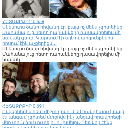
ՀԵՏԱՔՐՔԻՐ
0
658
Սկեսուրս ծանր հիվանդ էր, բայց ոչ մեկս չգիտեինք․
Մահանալուց հետո դարակները դասավորելիս մի
նամակ գտա․ Կարդում էի այն ու արցունքներս
հոսում էին աչքերիցս․․․
Սկեսուրս ծանր հիվանդ էր, բայց ոչ մեկս չգիտեինք․
Մահանալուց հետո դարակները դասավորելիս մի
նամակ
ՀԵՏԱՔՐՔԻՐ
0
691
Ընկերներիս հետ միշտ դրսում եմ հանդիպում, բայց
էս անգամ չգիտեմ մտքովս ինչ անցավ հրավիրեցի
մեր տուն ձուկ ուտելու ու խմելու․ Դեռ նոր էինք
նստել սեղանի մոտ, երբ կինս․․․