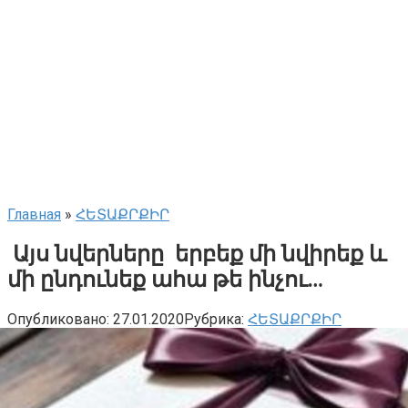
Главная
»
ՀԵՏԱՔՐՔԻՐ
Այս նվերները երբեք մի նվիրեք և
մի ընդունեք ահա թե ինչու…
Опубликовано:
27.01.2020
Рубрика:
ՀԵՏԱՔՐՔԻՐ