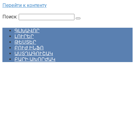
Перейти к контенту
Поиск:
ԳԼԽԱՎՈՐ
ԼՈՒՐԵՐ
ԹԵՍՏԵՐ
ԲՈՒԺ ԻՆՖՈ
ԱՍՏՂԱԳՈՒՇԱԿ
ԲԱՐԻ ԱԽՈՐԺԱԿ