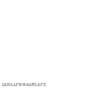
ԱՄԵՆԱԴԻՏՎԱԾՆԵՐԸ