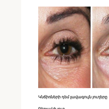
Կնճիռների դեմ լավագույն յուղերը
Գերչակի յուղ