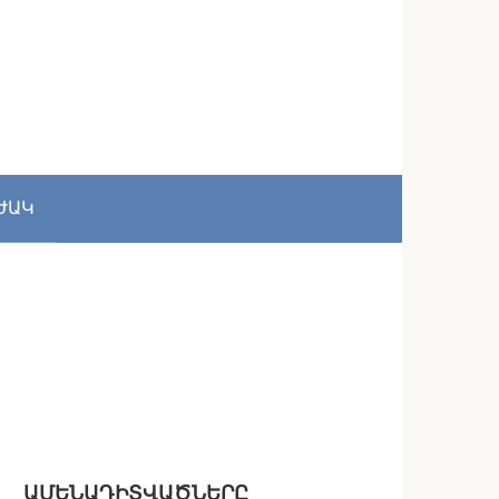
ԺԱԿ
ԱՄԵՆԱԴԻՏՎԱԾՆԵՐԸ