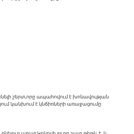
նելի շերտ,որը ապահովում է խոնավության
ում կանխում է կնճիռների առաջացումը:
ն քնելուց առաջ:Կոկոսի յուղը շատ թեթև է և