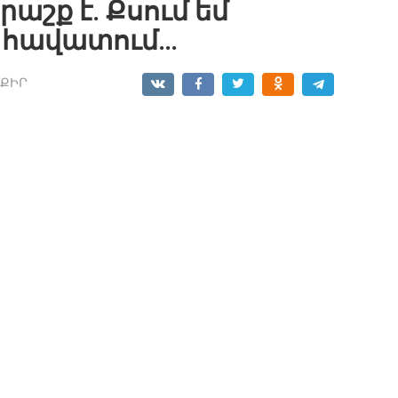
րաշք է. Քսում եմ
մ հավատում…
ՔԻՐ