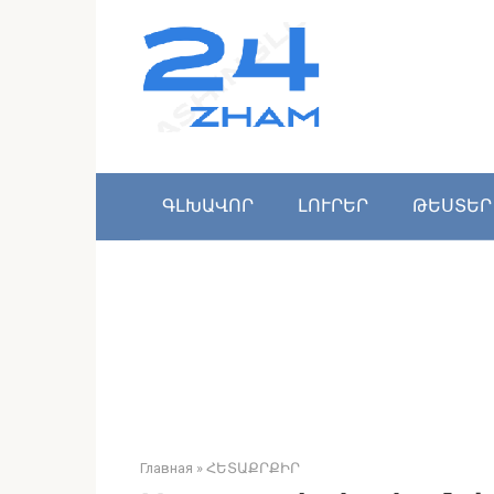
Перейти
к
контенту
ԳԼԽԱՎՈՐ
ԼՈՒՐԵՐ
ԹԵՍՏԵՐ
Главная
»
ՀԵՏԱՔՐՔԻՐ