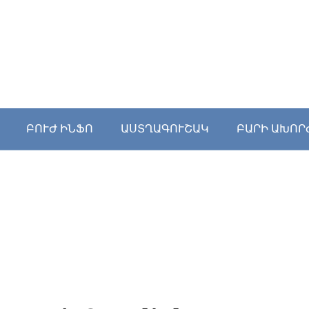
ԲՈՒԺ ԻՆՖՈ
ԱՍՏՂԱԳՈՒՇԱԿ
ԲԱՐԻ ԱԽՈՐ