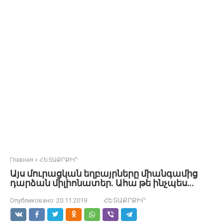
Главная
»
ՀԵՏԱՔՐՔԻՐ
Այս մուրացկան եղբայրները միանգամից
դարձան միլիոնատեր. Ահա թե ինչպես…
Опубликовано:
20.11.2019
ՀԵՏԱՔՐՔԻՐ