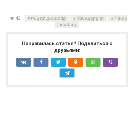
42
Իսկ դուք գիտեք
Հետաքրքիր
Պետք
է իմանալ
Понравилась статья? Поделиться с
друзьями: