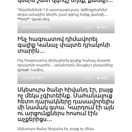
կեսին շատ զգույշ եղեք, քանզի․․․
Դեկտեմբերի 1-ի աստղագուշակ․ Այծեղջյուրներ՝
օրվա առաջին կեսին շատ զգույշ եղեք, քանզի․․․
**Խոյ**. Այսօր ձեզ
ԱՍՏՂԱԳՈՒՇԱԿ
0
571
Ինչ հագուստով դիմավորել
գալիք Կանաչ փայտե դրակոնի
տարին․․․
Ինչ հագուստով դիմավորել գալիք Կանաչ փայտե
դրակոնի տարին․․․ Ամանորին մնացել է ընդամենը
գրեթե 1ամիս,
ՀԵՏԱՔՐՔԻՐ
0
658
Սկեսուրս ծանր հիվանդ էր, բայց
ոչ մեկս չգիտեինք․ Մահանալուց
հետո դարակները դասավորելիս
մի նամակ գտա․ Կարդում էի այն
ու արցունքներս հոսում էին
աչքերիցս․․․
Սկեսուրս ծանր հիվանդ էր, բայց ոչ մեկս