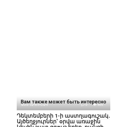
Вам также может быть интересно
ԱՍՏՂԱԳՈՒՇԱԿ
0
466
Դեկտեմբերի 1-ի աստղագուշակ․
Այծեղջյուրներ՝ օրվա առաջին