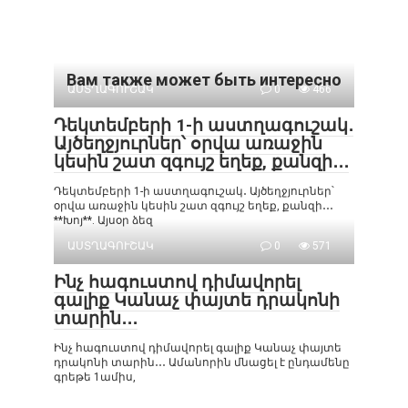
Вам также может быть интересно
ԱՍՏՂԱԳՈՒՇԱԿ
0
466
Դեկտեմբերի 1-ի աստղագուշակ․
Այծեղջյուրներ՝ օրվա առաջին
կեսին շատ զգույշ եղեք, քանզի․․․
Դեկտեմբերի 1-ի աստղագուշակ․ Այծեղջյուրներ՝
օրվա առաջին կեսին շատ զգույշ եղեք, քանզի․․․
**Խոյ**. Այսօր ձեզ
ԱՍՏՂԱԳՈՒՇԱԿ
0
571
Ինչ հագուստով դիմավորել
գալիք Կանաչ փայտե դրակոնի
տարին․․․
Ինչ հագուստով դիմավորել գալիք Կանաչ փայտե
դրակոնի տարին․․․ Ամանորին մնացել է ընդամենը
գրեթե 1ամիս,