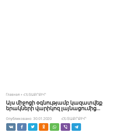
Главная
»
ՀԵՏԱՔՐՔԻՐ
Այս միջոցի օգնությամբ կազատվեք
երակների վարիկոզ լայնացումից…
Опубликовано:
30.01.2020
ՀԵՏԱՔՐՔԻՐ