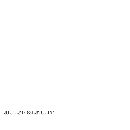
ԱՄԵՆԱԴԻՏՎԱԾՆԵՐԸ