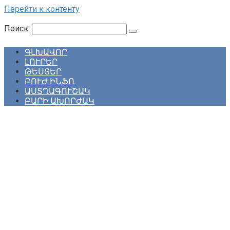
Перейти к контенту
Поиск:
ԳԼԽԱՎՈՐ
ԼՈՒՐԵՐ
ԹԵՍՏԵՐ
ԲՈՒԺ ԻՆՖՈ
ԱՍՏՂԱԳՈՒՇԱԿ
ԲԱՐԻ ԱԽՈՐԺԱԿ