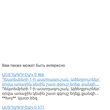
Вам также может быть интересно
ԱՍՏՂԱԳՈՒՇԱԿ
0
466
Դեկտեմբերի 1-ի աստղագուշակ․ Այծեղջյուրներ՝
օրվա առաջին կեսին շատ զգույշ եղեք, քանզի․․․
Դեկտեմբերի 1-ի աստղագուշակ․ Այծեղջյուրներ՝
օրվա առաջին կեսին շատ զգույշ եղեք, քանզի․․․
**Խոյ**. Այսօր ձեզ
ԱՍՏՂԱԳՈՒՇԱԿ
0
571