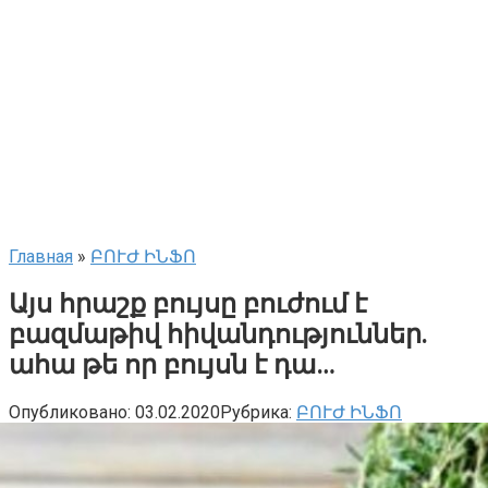
Главная
»
ԲՈՒԺ ԻՆՖՈ
Այս հրաշք բույսը բուժում է
բազմաթիվ հիվանդություններ.
ահա թե որ բույսն է դա…
Опубликовано:
03.02.2020
Рубрика:
ԲՈՒԺ ԻՆՖՈ