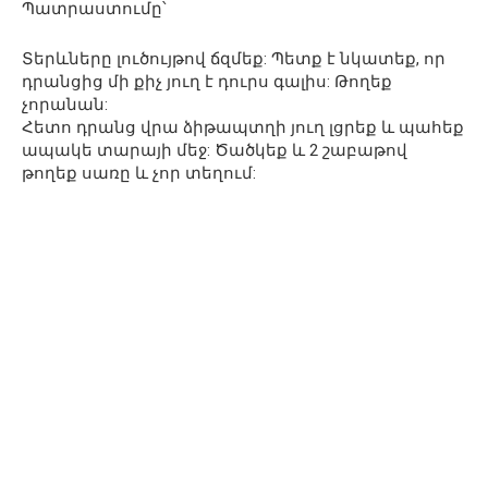
Պատրաստումը՝
Տերևները լուծույթով ճզմեք: Պետք է նկատեք, որ
դրանցից մի քիչ յուղ է դուրս գալիս: Թողեք
չորանան:
Հետո դրանց վրա ձիթապտղի յուղ լցրեք և պահեք
ապակե տարայի մեջ: Ծածկեք և 2 շաբաթով
թողեք սառը և չոր տեղում: