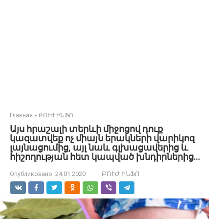
Главная
»
ԲՈՒԺ ԻՆՖՈ
Այս հրաշալի տերևի միջոցով դուք
կազատվեք ոչ միայն երակների վարիկոզ
լայնացումից, այլ նաև գլխացավերից և
հիշողության հետ կապված խնդիրներից…
Опубликовано:
24.01.2020
ԲՈՒԺ ԻՆՖՈ