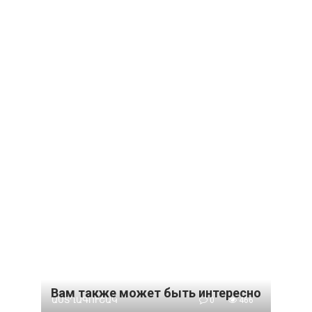
Вам также может быть интересно
ԱՍՏՂԱԳՈՒՇԱԿ
0
466