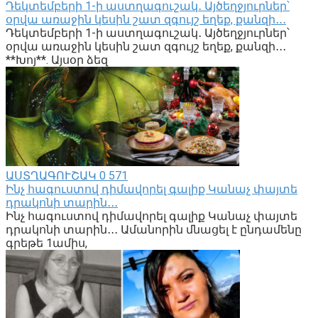
Դեկտեմբերի 1-ի աստղագուշակ․ Այծեղջյուրներ՝
օրվա առաջին կեսին շատ զգույշ եղեք, քանզի․․․
Դեկտեմբերի 1-ի աստղագուշակ․ Այծեղջյուրներ՝
օրվա առաջին կեսին շատ զգույշ եղեք, քանզի․․․
**Խոյ**. Այսօր ձեզ
ԱՍՏՂԱԳՈՒՇԱԿ
0
571
Ինչ հագուստով դիմավորել գալիք Կանաչ փայտե
դրակոնի տարին․․․
Ինչ հագուստով դիմավորել գալիք Կանաչ փայտե
դրակոնի տարին․․․ Ամանորին մնացել է ընդամենը
գրեթե 1ամիս,