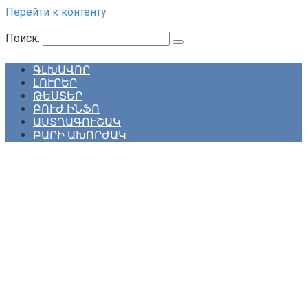
Перейти к контенту
Поиск:
ԳԼԽԱՎՈՐ
ԼՈՒՐԵՐ
ԹԵՍՏԵՐ
ԲՈՒԺ ԻՆՖՈ
ԱՍՏՂԱԳՈՒՇԱԿ
ԲԱՐԻ ԱԽՈՐԺԱԿ