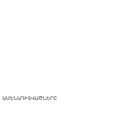
ԱՄԵՆԱԴԻՏՎԱԾՆԵՐԸ