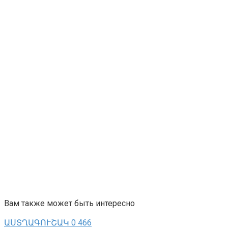
Вам также может быть интересно
ԱՍՏՂԱԳՈՒՇԱԿ
0
466