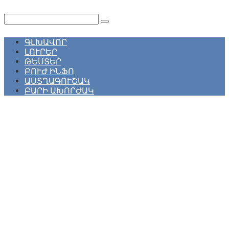
Перейти
к
Поиск:
контенту
ԳԼԽԱՎՈՐ
ԼՈՒՐԵՐ
ԹԵՍՏԵՐ
ԲՈՒԺ ԻՆՖՈ
ԱՍՏՂԱԳՈՒՇԱԿ
ԲԱՐԻ ԱԽՈՐԺԱԿ