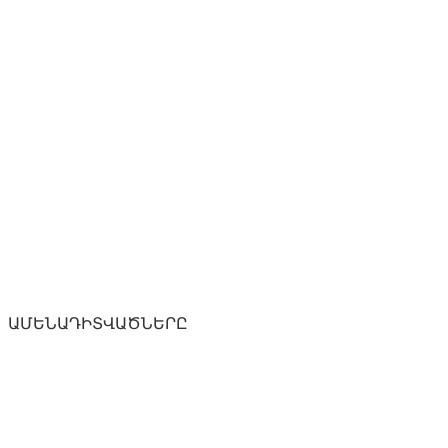
ԱՄԵՆԱԴԻՏՎԱԾՆԵՐԸ