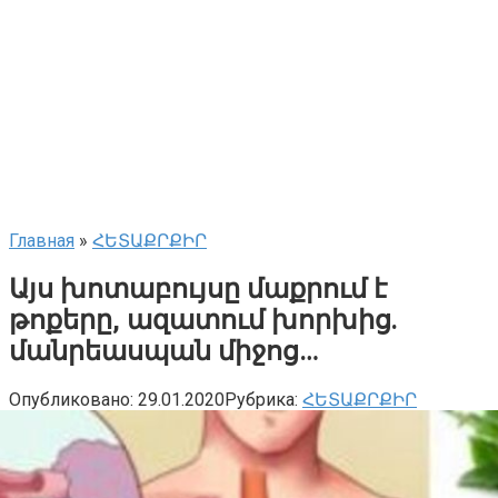
Главная
»
ՀԵՏԱՔՐՔԻՐ
Այս խոտաբույսը մաքրում է
թոքերը, ազատում խորխից.
մանրեասպան միջոց…
Опубликовано:
29.01.2020
Рубрика:
ՀԵՏԱՔՐՔԻՐ