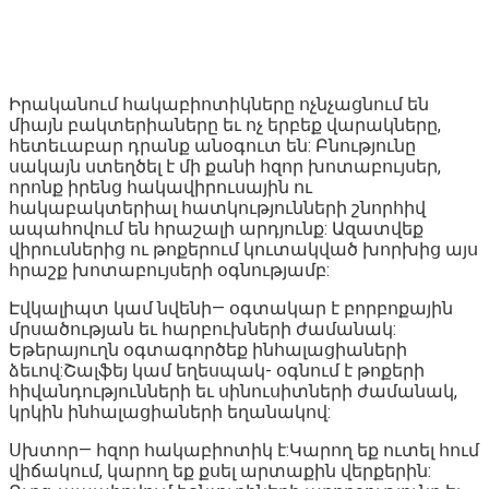
Իրականում հակաբիոտիկները ոչնչացնում են
միայն բակտերիաները եւ ոչ երբեք վարակները,
հետեւաբար դրանք անօգուտ են: Բնությունը
սակայն ստեղծել է մի քանի հզոր խոտաբույսեր,
որոնք իրենց հակավիրուսային ու
հակաբակտերիալ հատկությունների շնորհիվ
ապահովում են հրաշալի արդյունք: Ազատվեք
վիրուսներից ու թոքերում կուտակված խորխից այս
հրաշք խոտաբույսերի օգնությամբ:
Էվկալիպտ կամ նվենի— օգտակար է բորբոքային
մրսածության եւ հարբուխների ժամանակ:
Եթերայուղն օգտագործեք ինհալացիաների
ձեւով:Շալֆեյ կամ եղեսպակ- օգնում է թոքերի
հիվանդությունների եւ սինուսիտների ժամանակ,
կրկին ինհալացիաների եղանակով:
Սխտոր— հզոր հակաբիոտիկ է:Կարող եք ուտել հում
վիճակում, կարող եք քսել արտաքին վերքերին: