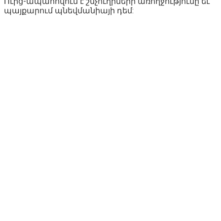
Ուրց-ապահովում է շնչուղիների առողջությունը եւ
պայքարում պնեվմանիայի դեմ: