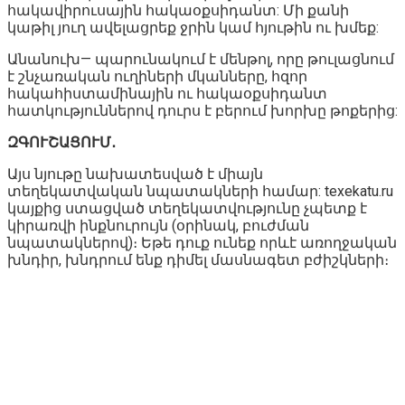
հակավիրուսային հակաօքսիդանտ: Մի քանի
կաթիլ յուղ ավելացրեք ջրին կամ հյութին ու խմեք:
Անանուխ— պարունակում է մենթոլ, որը թուլացնում
է շնչառական ուղիների մկանները, հզոր
հակահիստամինային ու հակաօքսիդանտ
հատկություններով դուրս է բերում խորխը թոքերից:
ԶԳՈՒՇԱՑՈՒՄ․
Այս նյութը նախատեսված է միայն
տեղեկատվական նպատակների համար: texekatu.ru
կայքից ստացված տեղեկատվությունը չպետք է
կիրառվի ինքնուրույն (օրինակ, բուժման
նպատակներով)։ Եթե դուք ունեք որևէ առողջական
խնդիր, խնդրում ենք դիմել մասնագետ բժիշկների։