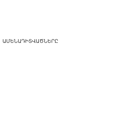
ԱՄԵՆԱԴԻՏՎԱԾՆԵՐԸ