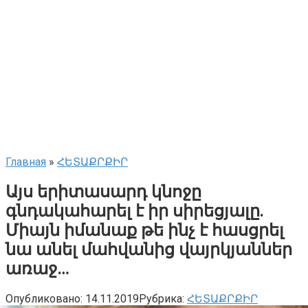
Главная
»
ՀԵՏԱՔՐՔԻՐ
Այս երիտասարդ կնոջը
գնդակահարել է իր սիրեցյալը.
Միայն իմանաք թե ինչ է հասցրել
նա անել մահվանից վայրկյաններ
առաջ…
Опубликовано:
14.11.2019
Рубрика:
ՀԵՏԱՔՐՔԻՐ