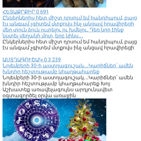
ՀԵՏԱՔՐՔԻՐ
0
691
Ընկերներիս հետ միշտ դրսում եմ հանդիպում, բայց
էս անգամ չգիտեմ մտքովս ինչ անցավ հրավիրեցի
մեր տուն ձուկ ուտելու ու խմելու․ Դեռ նոր էինք
նստել սեղանի մոտ, երբ կինս․․․
Ընկերներիս հետ միշտ դրսում եմ հանդիպում, բայց
էս անգամ չգիտեմ մտքովս ինչ անցավ հրավիրեցի
ԱՍՏՂԱԳՈՒՇԱԿ
0
3 239
Նոյեմբերի 30-ի աստղագուշակ․․․Կարիճներ՝ ամեն
խնդիր հեշտությամբ կհաղթահարեք
Նոյեմբերի 30-ի աստղագուշակ․․․Կարիճներ՝ ամեն
խնդիր հեշտությամբ կհաղթահարեք Խոյ:
Աշխատեք առավելագույնս արդյունավետ
օգտագործել օրվա առաջին