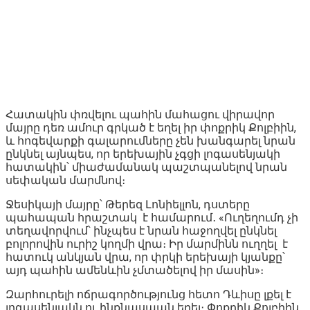
Հատակին փռվելու պահին մահացու վիրավոր
մայրը դեռ ամուր գրկած է եղել իր փոքրիկ Քոլբիին,
և հոգեվարքի գալարումները չեն խանգարել նրան
ընկնել այնպես, որ երեխային չգցի լոգասենյակի
հատակին՝ միաժամանակ պաշտպանելով նրան
սեփական մարմնով։
Ջեսիկայի մայրը՝ Թերեզ Լոնիելլոն, դստերը
պահապան հրաշտակ է համարում․ «Ուղեղումդ չի
տեղավորվում՝ ինչպես է նրան հաջողվել ընկնել
բոլորովին ուրիշ կողմի վրա։ Իր մարմինն ուղղել է
հատուկ անկյան վրա, որ փրկի երեխայի կյանքը՝
այդ պահին ամենևին չմտածելով իր մասին»։
Զարհուրելի ոճրագործությունց հետո Դևիսը լքել է
լոգասենյակն ու ինքնասպան եղել։ Փոքրիկ Քոլբիին