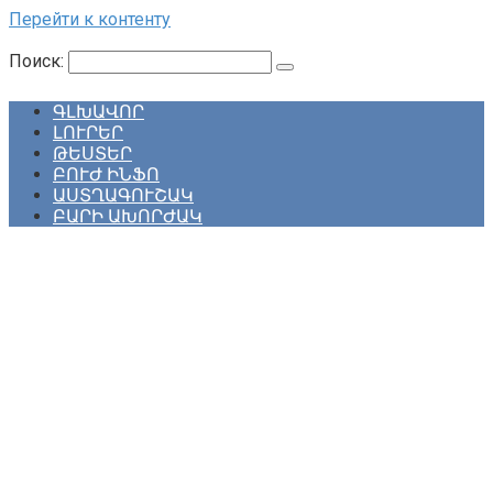
Перейти к контенту
Поиск:
ԳԼԽԱՎՈՐ
ԼՈՒՐԵՐ
ԹԵՍՏԵՐ
ԲՈՒԺ ԻՆՖՈ
ԱՍՏՂԱԳՈՒՇԱԿ
ԲԱՐԻ ԱԽՈՐԺԱԿ