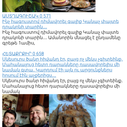
ԱՍՏՂԱԳՈՒՇԱԿ
0
571
Ինչ հագուստով դիմավորել գալիք Կանաչ փայտե
դրակոնի տարին․․․
Ինչ հագուստով դիմավորել գալիք Կանաչ փայտե
դրակոնի տարին․․․ Ամանորին մնացել է ընդամենը
գրեթե 1ամիս,
ՀԵՏԱՔՐՔԻՐ
0
658
Սկեսուրս ծանր հիվանդ էր, բայց ոչ մեկս չգիտեինք․
Մահանալուց հետո դարակները դասավորելիս մի
նամակ գտա․ Կարդում էի այն ու արցունքներս
հոսում էին աչքերիցս․․․
Սկեսուրս ծանր հիվանդ էր, բայց ոչ մեկս չգիտեինք․
Մահանալուց հետո դարակները դասավորելիս մի
նամակ