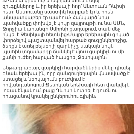
33-ամյա կինն ուշ երեկոյան տուն է եկել
զուգընկերոջ և իր երեխայի հոր՝ Անտուան Դևիսի
հետ։ Անտուանը սաստիկ հարբած էր և իրեն
անպատվաբեր էր պահում։ Հանկարծ նրա
պահվածքը փոխվել է կույր զայրույթի, ու նա ԱՄՆ,
Ջորջիա նահանգի Սմիրնի քաղաքում, տան մեջ
ընկել է Ջեսիկայի հետևից։Մայրը երեխային գրկած
փորձելով պաշտպանվել հարբած զուգընկերոջից,
ձեռքն է առել բեյսբոլի զարկիչը, սակայն նույն
պահին տղամարդը ճանկել է մյուս զարկիչն ու մի
քանի ուժեղ հարված հասցրել Ջեսիկային։
Ենթադրաբար, զարկիչի հարվածներից մեկը դիպել
է նաև երեխային, որը գանգուղեղային վնասվածք է
ստացել և ներկայումս բուժվում է
հիվանդանոցում։Ջեսիկան երեխայի հետ փակվել է
լոգասենյակում, բայց Դևիսը կոտրել է դուռն ու
հրացանով կրակել ընկերուհու գլխին։