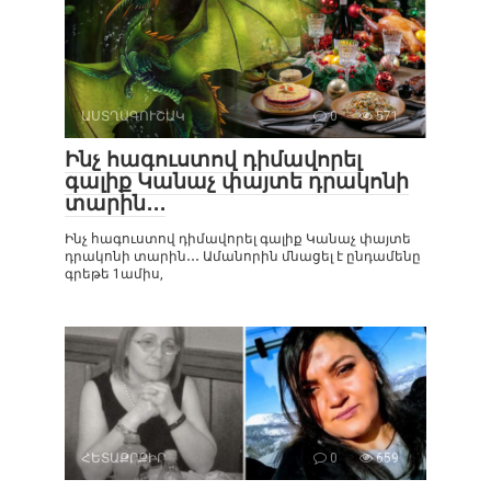
ԱՍՏՂԱԳՈՒՇԱԿ
0
571
Ինչ հագուստով դիմավորել
գալիք Կանաչ փայտե դրակոնի
տարին․․․
Ինչ հագուստով դիմավորել գալիք Կանաչ փայտե
դրակոնի տարին․․․ Ամանորին մնացել է ընդամենը
գրեթե 1ամիս,
ՀԵՏԱՔՐՔԻՐ
0
659