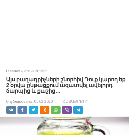
Главная
»
ՀԵՏԱՔՐՔԻՐ
Այս բաղադրիչների շնորհիվ Դուք կարող եք
2 օրվա ընթացքում ազատվել ավելորդ
ճարպից և քաշից․․․
Опубликовано:
05.02.2020
ՀԵՏԱՔՐՔԻՐ