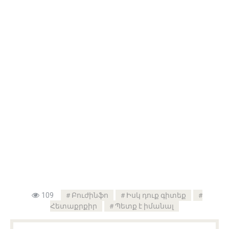
109
Բուժինֆո
Իսկ դուք գիտեք
Հետաքրքիր
Պետք է իմանալ