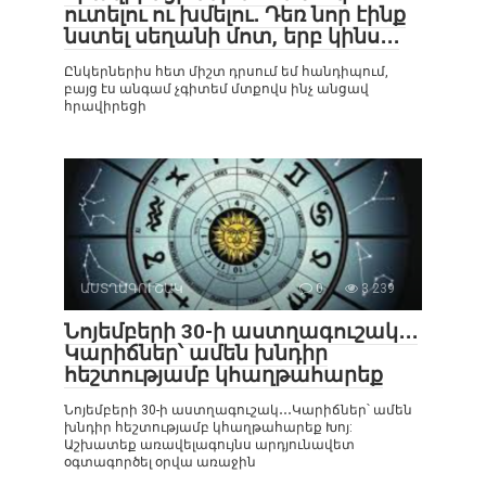
ուտելու ու խմելու․ Դեռ նոր էինք
նստել սեղանի մոտ, երբ կինս․․․
Ընկերներիս հետ միշտ դրսում եմ հանդիպում,
բայց էս անգամ չգիտեմ մտքովս ինչ անցավ
հրավիրեցի
ԱՍՏՂԱԳՈՒՇԱԿ
0
3 239
Նոյեմբերի 30-ի աստղագուշակ․․․
Կարիճներ՝ ամեն խնդիր
հեշտությամբ կհաղթահարեք
Նոյեմբերի 30-ի աստղագուշակ․․․Կարիճներ՝ ամեն
խնդիր հեշտությամբ կհաղթահարեք Խոյ:
Աշխատեք առավելագույնս արդյունավետ
օգտագործել օրվա առաջին