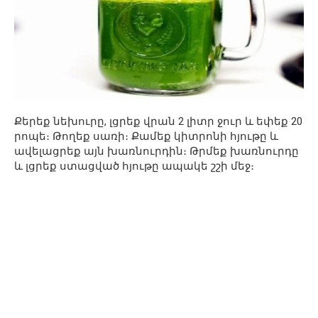
Քերեք նեխուրը, լցրեք վրան 2 լիտր ջուր և եփեք 20
րոպե։ Թողեք սառի։ Քամեք կիտրոնի հյութը և
ավելացրեք այն խառնուրդին։ Թրմեք խառնուրդը
և լցրեք ստացված հյութը ապակե շշի մեջ։