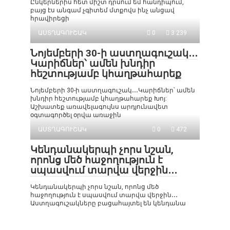
Ընկերներիս հետ միշտ դրսում եմ հանդիպում,
բայց էս անգամ չգիտեմ մտքովս ինչ անցավ
հրավիրեցի
ԱՍՏՂԱԳՈՒՇԱԿ
0
3 239
Նոյեմբերի 30-ի աստղագուշակ․․․
Կարիճներ՝ ամեն խնդիր
հեշտությամբ կհաղթահարեք
Նոյեմբերի 30-ի աստղագուշակ․․․Կարիճներ՝ ամեն
խնդիր հեշտությամբ կհաղթահարեք Խոյ:
Աշխատեք առավելագույնս արդյունավետ
օգտագործել օրվա առաջին
ԱՍՏՂԱԳՈՒՇԱԿ
0
472
Կենդանակերպի չորս նշան,
որոնց մեծ հաջողություն է
սպասվում տարվա վերջին․․․
Կենդանակերպի չորս նշան, որոնց մեծ
հաջողություն է սպասվում տարվա վերջին․․․
Աստղագուշակները բացահայտել են կենդանա