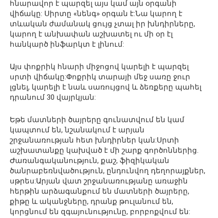
հնարավոր է պարզել այս կամ այն օրգանի
վիճակը: Սիրտը «նենգ» օրգան է:Նա կարող է
տևական ժամանակ ցույց չտալ իր խնդիրները,
կարող է անխափան աշխատել ու մի օր էլ
հանկարծ ինֆարկտ է լինում:
Այս փոքրիկ հնարի միջոցով կարելի է պարզել
սրտի վիճակը:Փոքրիկ տարայի մեջ սառը ջուր
լցնել, կարելի է նաև սառույցով և ձեռքերը պահել
դրանում 30 վայրկյան:
Եթե մատների ծայրերը գունատվում են կամ
կապտում են, նշանակում է արյան
շրջանառության հետ խնդիրներ կան:Սրտի
աշխատանքը կախված է մի շարք գործոններից.
Ժառանգականություն, քաշ, ֆիզիկական
ծանրաբեռնվածություն, ընդունվող դեղորայքներ,
սթրես:Արյան վատ շրջանառությանը առաջին
հերթին արձագանքում են մատների ծայրերը,
քիթը և ականջները, դրանք թուլանում են,
կորցնում են զգայունությունը, բորբոքվում են: