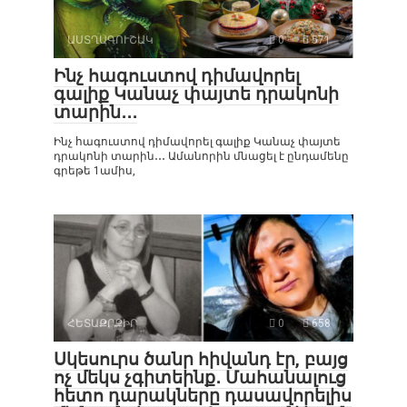
ԱՍՏՂԱԳՈՒՇԱԿ
0
571
Ինչ հագուստով դիմավորել
գալիք Կանաչ փայտե դրակոնի
տարին․․․
Ինչ հագուստով դիմավորել գալիք Կանաչ փայտե
դրակոնի տարին․․․ Ամանորին մնացել է ընդամենը
գրեթե 1ամիս,
ՀԵՏԱՔՐՔԻՐ
0
658
Սկեսուրս ծանր հիվանդ էր, բայց
ոչ մեկս չգիտեինք․ Մահանալուց
հետո դարակները դասավորելիս