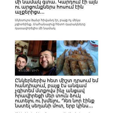
մի նամակ գտա․ Կարդում էի այն
ու արցունքներս հոսում էին
աչքերիցս․․․
Սկեսուրս ծանր հիվանդ էր, բայց ոչ մեկս
չգիտեինք․ Մահանալուց հետո դարակները
դասավորելիս մի նամակ
ՀԵՏԱՔՐՔԻՐ
0
691
Ընկերներիս հետ միշտ դրսում եմ
հանդիպում, բայց էս անգամ
չգիտեմ մտքովս ինչ անցավ
հրավիրեցի մեր տուն ձուկ
ուտելու ու խմելու․ Դեռ նոր էինք
նստել սեղանի մոտ, երբ կինս․․․