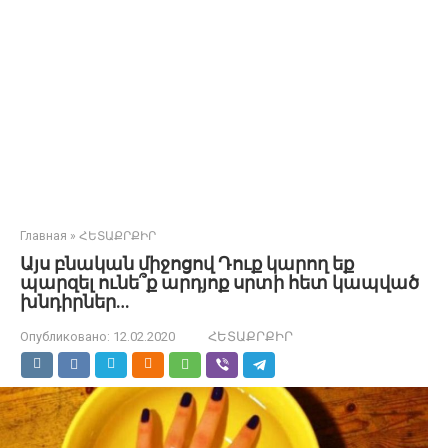
Главная
»
ՀԵՏԱՔՐՔԻՐ
Այս բնական միջոցով Դուք կարող եք
պարզել ունե՞ք արդյոք սրտի հետ կապված
խնդիրներ…
Опубликовано:
12.02.2020
ՀԵՏԱՔՐՔԻՐ