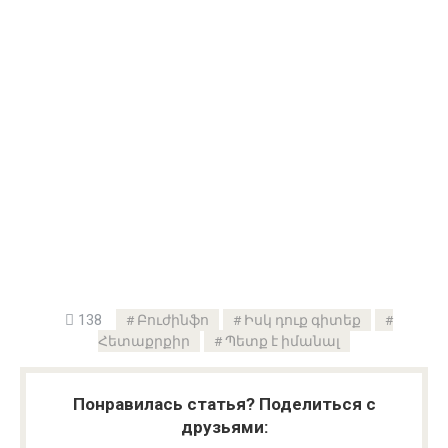
138
Բուժինֆո
Իսկ դուք գիտեք
Հետաքրքիր
Պետք է իմանալ
Понравилась статья? Поделиться с
друзьями: