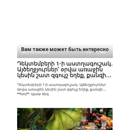
Вам также может быть интересно
ԱՍՏՂԱԳՈՒՇԱԿ
0
466
Դեկտեմբերի 1-ի աստղագուշակ․
Այծեղջյուրներ՝ օրվա առաջին
կեսին շատ զգույշ եղեք, քանզի․․․
Դեկտեմբերի 1-ի աստղագուշակ․ Այծեղջյուրներ՝
օրվա առաջին կեսին շատ զգույշ եղեք, քանզի․․․
**Խոյ**. Այսօր ձեզ