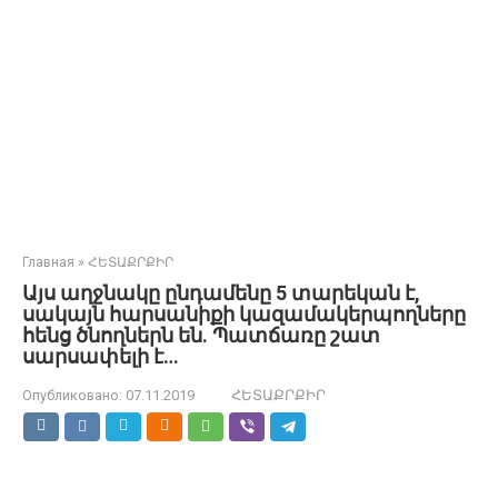
Главная
»
ՀԵՏԱՔՐՔԻՐ
Այս աղջնակը ընդամենը 5 տարեկան է,
սակայն հարսանիքի կազամակերպողները
հենց ծնողներն են. Պատճառը շատ
սարսափելի է…
Опубликовано:
07.11.2019
ՀԵՏԱՔՐՔԻՐ