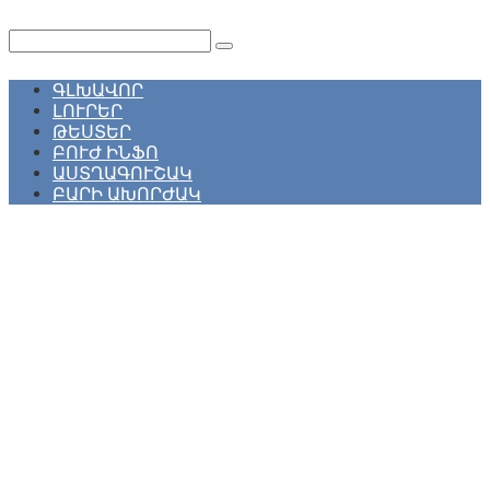
Перейти
к
Поиск:
контенту
ԳԼԽԱՎՈՐ
ԼՈՒՐԵՐ
ԹԵՍՏԵՐ
ԲՈՒԺ ԻՆՖՈ
ԱՍՏՂԱԳՈՒՇԱԿ
ԲԱՐԻ ԱԽՈՐԺԱԿ