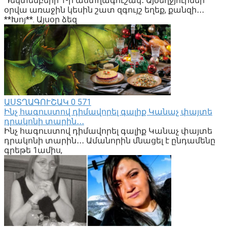
Դեկտեմբերի 1-ի աստղագուշակ․ Այծեղջյուրներ՝
օրվա առաջին կեսին շատ զգույշ եղեք, քանզի․․․
**Խոյ**. Այսօր ձեզ
ԱՍՏՂԱԳՈՒՇԱԿ
0
571
Ինչ հագուստով դիմավորել գալիք Կանաչ փայտե
դրակոնի տարին․․․
Ինչ հագուստով դիմավորել գալիք Կանաչ փայտե
դրակոնի տարին․․․ Ամանորին մնացել է ընդամենը
գրեթե 1ամիս,