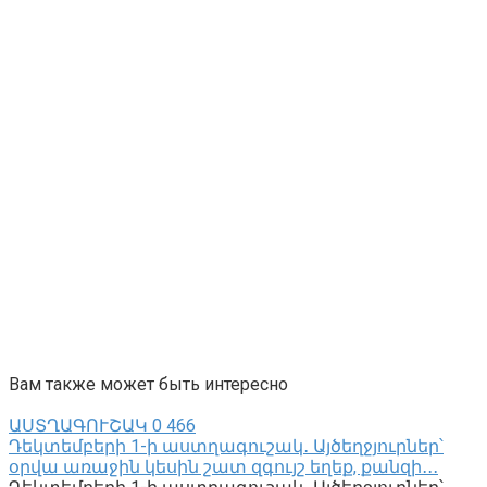
Вам также может быть интересно
ԱՍՏՂԱԳՈՒՇԱԿ
0
466
Դեկտեմբերի 1-ի աստղագուշակ․ Այծեղջյուրներ՝
օրվա առաջին կեսին շատ զգույշ եղեք, քանզի․․․