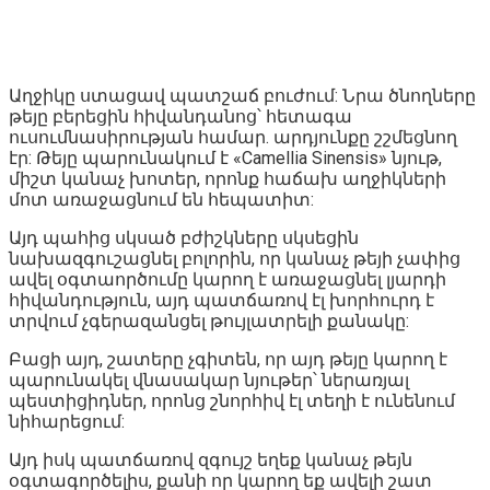
Աղջիկը ստացավ պատշաճ բուժում: Նրա ծնողները
թեյը բերեցին հիվանդանոց՝ հետագա
ուսումնասիրության համար. արդյունքը շշմեցնող
էր: Թեյը պարունակում է «Camellia Sinensis» նյութ,
միշտ կանաչ խոտեր, որոնք հաճախ աղջիկների
մոտ առաջացնում են հեպատիտ:
Այդ պահից սկսած բժիշկները սկսեցին
նախազգուշացնել բոլորին, որ կանաչ թեյի չափից
ավել օգտաործումը կարող է առաջացնել լյարդի
հիվանդություն, այդ պատճառով էլ խորհուրդ է
տրվում չգերազանցել թույլատրելի քանակը:
Բացի այդ, շատերը չգիտեն, որ այդ թեյը կարող է
պարունակել վնասակար նյութեր՝ ներառյալ
պեստիցիդներ, որոնց շնորհիվ էլ տեղի է ունենում
նիհարեցում:
Այդ իսկ պատճառով զգույշ եղեք կանաչ թեյն
օգտագործելիս, քանի որ կարող եք ավելի շատ