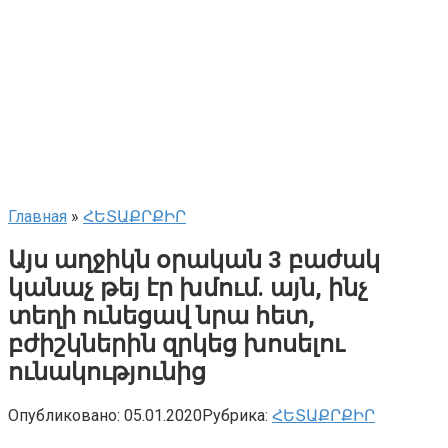
Главная
»
ՀԵՏԱՔՐՔԻՐ
Այս աղջիկն օրական 3 բաժակ
կանաչ թեյ էր խմում. այն, ինչ
տեղի ունեցավ նրա հետ,
բժիշկներին զրկեց խոսելու
ունակությունից
Опубликовано:
05.01.2020
Рубрика:
ՀԵՏԱՔՐՔԻՐ