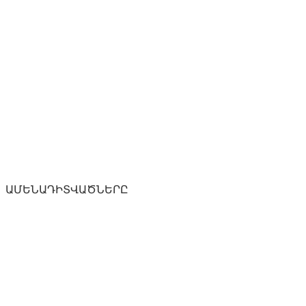
ԱՄԵՆԱԴԻՏՎԱԾՆԵՐԸ