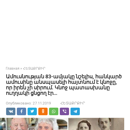
Главная
»
ՀԵՏԱՔՐՔԻՐ
Ամուսնության 83-ամյակը նշելիս, հանկարծ
ամուսինը անսպասելի հայտնում է կնոջը,
որ իրեն չի սիրում. Կնոջ պատասխանը
ուղղակի ցնցող էր…
Опубликовано:
27.11.2019
ՀԵՏԱՔՐՔԻՐ