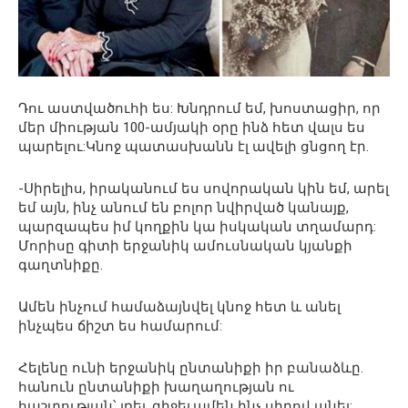
Դու աստվածուհի ես: Խնդրում եմ, խոստացիր, որ
մեր միության 100-ամյակի օրը ինձ հետ վալս ես
պարելու:Կնոջ պատասխանն էլ ավելի ցնցող էր.
-Սիրելիս, իրականում ես սովորական կին եմ, արել
եմ այն, ինչ անում են բոլոր նվիրված կանայք,
պարզապես իմ կողքին կա իսկական տղամարդ:
Մորիսը գիտի երջանիկ ամուսնական կյանքի
գաղտնիքը.
Ամեն ինչում համաձայնվել կնոջ հետ և անել
ինչպես ճիշտ ես համարում:
Հելենը ունի երջանիկ ընտանիքի իր բանաձևը.
հանուն ընտանիքի խաղաղության ու
հաշտության՝ լռել, զիջել,ամեն ինչ սիրով անել: