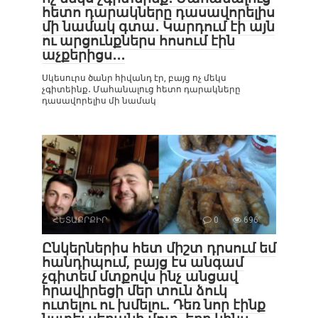
հետո դարակները դասավորելիս
մի նամակ գտա․ Կարդում էի այն
ու արցունքներս հոսում էին
աչքերիցս․․․
Սկեսուրս ծանր հիվանդ էր, բայց ոչ մեկս
չգիտեինք․ Մահանալուց հետո դարակները
դասավորելիս մի նամակ
ՀԵՏԱՔՐՔԻՐ
0
696
Ընկերներիս հետ միշտ դրսում եմ
հանդիպում, բայց էս անգամ
չգիտեմ մտքովս ինչ անցավ
հրավիրեցի մեր տուն ձուկ
ուտելու ու խմելու․ Դեռ նոր էինք