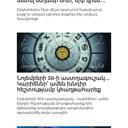
նստել սեղանի մոտ, երբ կինս․․․
Ընկերներիս հետ միշտ դրսում եմ հանդիպում,
բայց էս անգամ չգիտեմ մտքովս ինչ անցավ
հրավիրեցի
ԱՍՏՂԱԳՈՒՇԱԿ
0
3 243
Նոյեմբերի 30-ի աստղագուշակ․․․
Կարիճներ՝ ամեն խնդիր
հեշտությամբ կհաղթահարեք
Նոյեմբերի 30-ի աստղագուշակ․․․Կարիճներ՝ ամեն
խնդիր հեշտությամբ կհաղթահարեք Խոյ:
Աշխատեք առավելագույնս արդյունավետ
օգտագործել օրվա առաջին