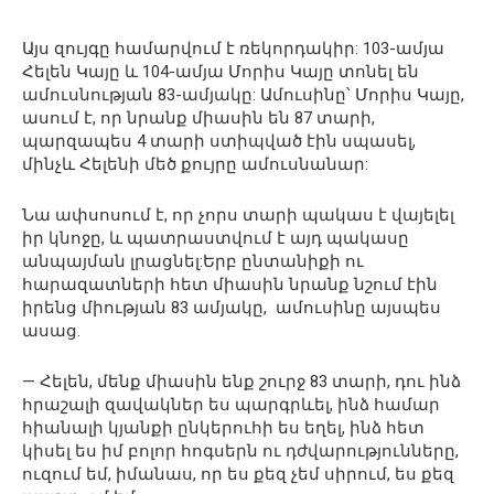
Այս զույգը համարվում է ռեկորդակիր: 103-ամյա
Հելեն Կայը և 104-ամյա Մորիս Կայը տոնել են
ամուսնության 83-ամյակը: Ամուսինը՝ Մորիս Կայը,
ասում է, որ նրանք միասին են 87 տարի,
պարզապես 4 տարի ստիպված էին սպասել,
մինչև Հելենի մեծ քույրը ամուսնանար:
Նա ափսոսում է, որ չորս տարի պակաս է վայելել
իր կնոջը, և պատրաստվում է այդ պակասը
անպայման լրացնել:Երբ ընտանիքի ու
հարազատների հետ միասին նրանք նշում էին
իրենց միության 83 ամյակը, ամուսինը այսպես
ասաց.
— Հելեն, մենք միասին ենք շուրջ 83 տարի, դու ինձ
հրաշալի զավակներ ես պարգրևել, ինձ համար
հիանալի կյանքի ընկերուհի ես եղել, ինձ հետ
կիսել ես իմ բոլոր հոգսերն ու դժվարությունները,
ուզում եմ, իմանաս, որ ես քեզ չեմ սիրում, ես քեզ