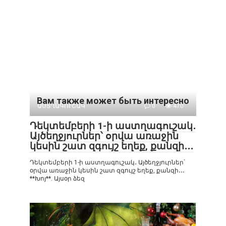
Вам также может быть интересно
ԱՍՏՂԱԳՈՒՇԱԿ
0
470
Դեկտեմբերի 1-ի աստղագուշակ․
Այծեղջյուրներ՝ օրվա առաջին
կեսին շատ զգույշ եղեք, քանզի․․․
Դեկտեմբերի 1-ի աստղագուշակ․ Այծեղջյուրներ՝
օրվա առաջին կեսին շատ զգույշ եղեք, քանզի․․․
**Խոյ**. Այսօր ձեզ