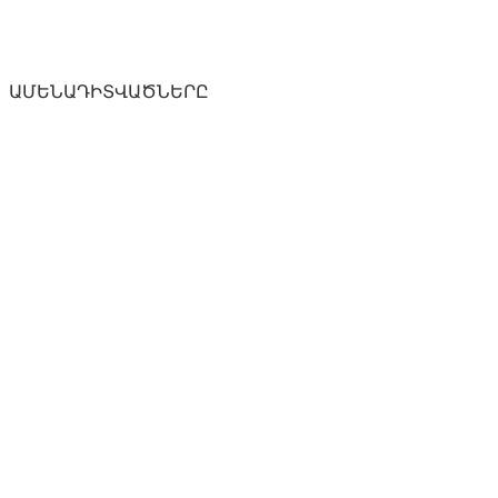
ԱՄԵՆԱԴԻՏՎԱԾՆԵՐԸ