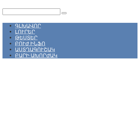
Перейти
к
Поиск:
контенту
ԳԼԽԱՎՈՐ
ԼՈՒՐԵՐ
ԹԵՍՏԵՐ
ԲՈՒԺ ԻՆՖՈ
ԱՍՏՂԱԳՈՒՇԱԿ
ԲԱՐԻ ԱԽՈՐԺԱԿ