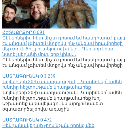
ՀԵՏԱՔՐՔԻՐ
0
691
Ընկերներիս հետ միշտ դրսում եմ հանդիպում, բայց
էս անգամ չգիտեմ մտքովս ինչ անցավ հրավիրեցի
մեր տուն ձուկ ուտելու ու խմելու․ Դեռ նոր էինք
նստել սեղանի մոտ, երբ կինս․․․
Ընկերներիս հետ միշտ դրսում եմ հանդիպում, բայց
էս անգամ չգիտեմ մտքովս ինչ անցավ հրավիրեցի
ԱՍՏՂԱԳՈՒՇԱԿ
0
3 239
Նոյեմբերի 30-ի աստղագուշակ․․․Կարիճներ՝ ամեն
խնդիր հեշտությամբ կհաղթահարեք
Նոյեմբերի 30-ի աստղագուշակ․․․Կարիճներ՝ ամեն
խնդիր հեշտությամբ կհաղթահարեք Խոյ:
Աշխատեք առավելագույնս արդյունավետ
օգտագործել օրվա առաջին
ԱՍՏՂԱԳՈՒՇԱԿ
0
472
Կենդանակերպի չորս նշան, որոնց մեծ