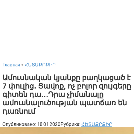
Главная
»
ՀԵՏԱՔՐՔԻՐ
Ամուսնական կյանքը բաղկացած է
7 փուլից․ Ցավոք, ոչ բոլոր զույգերը
գիտեն դա․․․Դրա չիմանալը
ամուսնալուծության պատճառ են
դառնում
Опубликовано:
18.01.2020
Рубрика:
ՀԵՏԱՔՐՔԻՐ