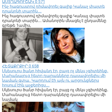
ԱՍՏՂԱԳՈՒՇԱԿ
0
571
Ինչ հագուստով դիմավորել գալիք Կանաչ փայտե
դրակոնի տարին․․․
Ինչ հագուստով դիմավորել գալիք Կանաչ փայտե
դրակոնի տարին․․․ Ամանորին մնացել է ընդամենը
գրեթե 1ամիս,
ՀԵՏԱՔՐՔԻՐ
0
658
Սկեսուրս ծանր հիվանդ էր, բայց ոչ մեկս չգիտեինք․
Մահանալուց հետո դարակները դասավորելիս մի
նամակ գտա․ Կարդում էի այն ու արցունքներս
հոսում էին աչքերիցս․․․
Սկեսուրս ծանր հիվանդ էր, բայց ոչ մեկս չգիտեինք․
Մահանալուց հետո դարակները դասավորելիս մի
նամակ