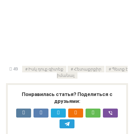
49
Իսկ դուք գիտեք
Հետաքրքիր
Պետք է
իմանալ
Понравилась статья? Поделиться с
друзьями: