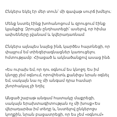
Ընկերս եկել էր մեր տուն՝ մի գավաթ սուրճ խմելու:
Մենք նստել էինք խոհանոցում և զրուցում էինք
կյանքից: Զրույցն ընդհատեցի՝ ասելով, որ հիմա
ափսեները լվանամ և կվերադառնամ:
Ընկերս այնպես նայեց ինձ, կարծես հայտնեցի, որ
փայլում եմ տիեզերագնացներ կառուցելու
հմտությամբ: Հիացած և ակնածանքով ասաց ինձ.
«Ես ուրախ եմ, որ դու օգնում ես կնոջդ: Ես իմ
կնոջը չեմ օգնում, որովհետև քանիցս նրան օգնել
եմ, սակայն նա ոչ մի անգամ դրա համար
շնորհակալ չի եղել:
Անցած շաբաթ անգամ հատակը մաքրեցի,
սակայն երախտագիտության ոչ մի խոսք»:Ես
վերադարձա իմ տեղը և, նստելով ընկերոջս
կողքին, նրան բացատրեցի, որ ես չեմ «օգնում»