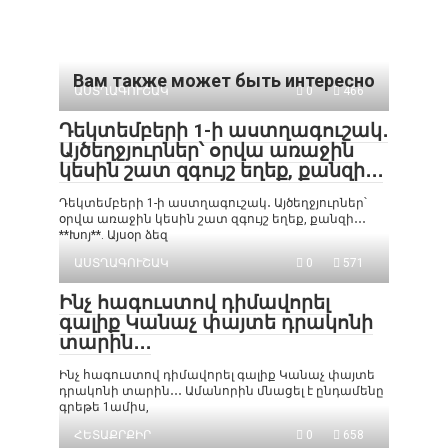
Вам также может быть интересно
ԱՍՏՂԱԳՈՒՇԱԿ
0
466
Դեկտեմբերի 1-ի աստղագուշակ․
Այծեղջյուրներ՝ օրվա առաջին
կեսին շատ զգույշ եղեք, քանզի․․․
Դեկտեմբերի 1-ի աստղագուշակ․ Այծեղջյուրներ՝
օրվա առաջին կեսին շատ զգույշ եղեք, քանզի․․․
**Խոյ**. Այսօր ձեզ
ԱՍՏՂԱԳՈՒՇԱԿ
0
571
Ինչ հագուստով դիմավորել
գալիք Կանաչ փայտե դրակոնի
տարին․․․
Ինչ հագուստով դիմավորել գալիք Կանաչ փայտե
դրակոնի տարին․․․ Ամանորին մնացել է ընդամենը
գրեթե 1ամիս,
ՀԵՏԱՔՐՔԻՐ
0
658