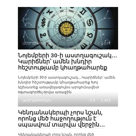
ԱՍՏՂԱԳՈՒՇԱԿ
0
3 239
Նոյեմբերի 30-ի աստղագուշակ․․․
Կարիճներ՝ ամեն խնդիր
հեշտությամբ կհաղթահարեք
Նոյեմբերի 30-ի աստղագուշակ․․․Կարիճներ՝ ամեն
խնդիր հեշտությամբ կհաղթահարեք Խոյ:
Աշխատեք առավելագույնս արդյունավետ
օգտագործել օրվա առաջին
ԱՍՏՂԱԳՈՒՇԱԿ
0
472
Կենդանակերպի չորս նշան,
որոնց մեծ հաջողություն է
սպասվում տարվա վերջին․․․
Կենդանակերպի չորս նշան, որոնց մեծ