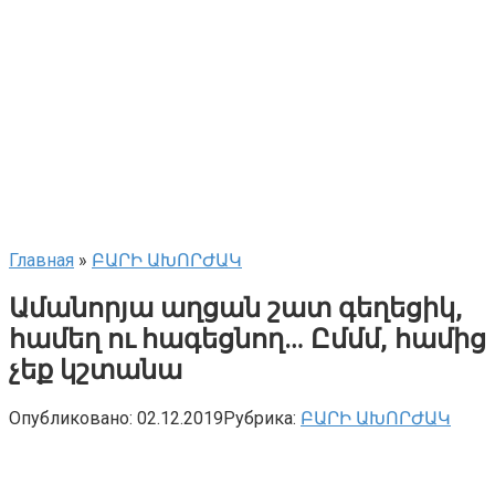
Главная
»
ԲԱՐԻ ԱԽՈՐԺԱԿ
Ամանորյա աղցան շատ գեղեցիկ,
համեղ ու հագեցնող… Ըմմմ, համից
չեք կշտանա
Опубликовано:
02.12.2019
Рубрика:
ԲԱՐԻ ԱԽՈՐԺԱԿ