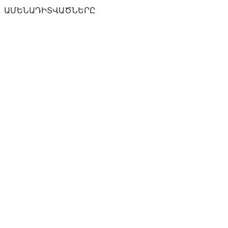
ԱՄԵՆԱԴԻՏՎԱԾՆԵՐԸ