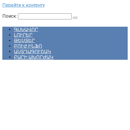
Перейти к контенту
Поиск:
ԳԼԽԱՎՈՐ
ԼՈՒՐԵՐ
ԹԵՍՏԵՐ
ԲՈՒԺ ԻՆՖՈ
ԱՍՏՂԱԳՈՒՇԱԿ
ԲԱՐԻ ԱԽՈՐԺԱԿ