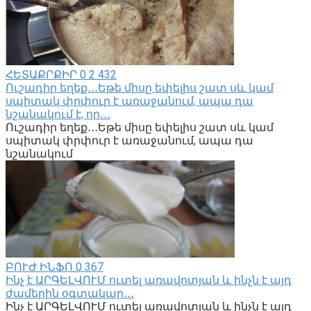
ՀԵՏԱՔՐՔԻՐ
0
2 432
Ուշադիր եղեք․․․Եթե միսը եփելիս շատ սև կամ
սպիտակ փրփուր է առաջանում, ապա դա
նշանակում է, որ․․․
Ուշադիր եղեք․․․Եթե միսը եփելիս շատ սև կամ
սպիտակ փրփուր է առաջանում, ապա դա
նշանակում
ԲՈՒԺ ԻՆՖՈ
0
367
Ինչ է ԱՐԳԵԼՎՈՒՄ ուտել առավոտյան և ինչն է այդ
ժամերին օգտակար․․․
Ինչ է ԱՐԳԵԼՎՈՒՄ ուտել առավոտյան և ինչն է այդ