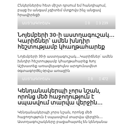
Ընկերներիս հետ միշտ դրսում եմ հանդիպում,
բայց էս անգամ չգիտեմ մտքովս ինչ անցավ
հրավիրեցի
ԱՍՏՂԱԳՈՒՇԱԿ
0
3 239
Նոյեմբերի 30-ի աստղագուշակ․․․
Կարիճներ՝ ամեն խնդիր
հեշտությամբ կհաղթահարեք
Նոյեմբերի 30-ի աստղագուշակ․․․Կարիճներ՝ ամեն
խնդիր հեշտությամբ կհաղթահարեք Խոյ:
Աշխատեք առավելագույնս արդյունավետ
օգտագործել օրվա առաջին
ԱՍՏՂԱԳՈՒՇԱԿ
0
472
Կենդանակերպի չորս նշան,
որոնց մեծ հաջողություն է
սպասվում տարվա վերջին․․․
Կենդանակերպի չորս նշան, որոնց մեծ
հաջողություն է սպասվում տարվա վերջին․․․
Աստղագուշակները բացահայտել են կենդանա