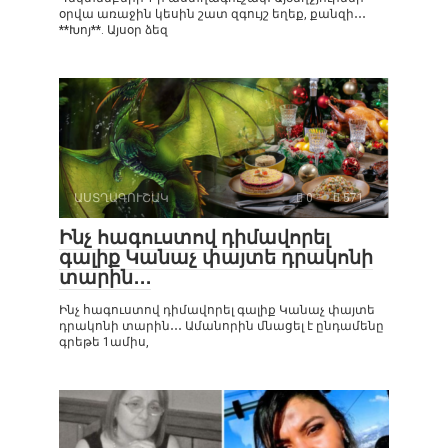
օրվա առաջին կեսին շատ զգույշ եղեք, քանզի․․․
**Խոյ**. Այսօր ձեզ
ԱՍՏՂԱԳՈՒՇԱԿ
0
571
Ինչ հագուստով դիմավորել
գալիք Կանաչ փայտե դրակոնի
տարին․․․
Ինչ հագուստով դիմավորել գալիք Կանաչ փայտե
դրակոնի տարին․․․ Ամանորին մնացել է ընդամենը
գրեթե 1ամիս,