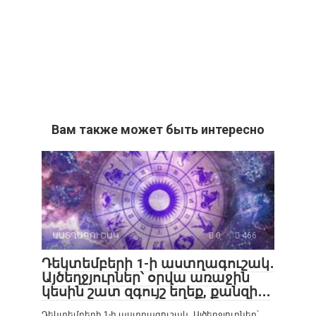
Вам также может быть интересно
ԱՍՏՂԱԳՈՒՇԱԿ
0
466
Դեկտեմբերի 1-ի աստղագուշակ․
Այծեղջյուրներ՝ օրվա առաջին
կեսին շատ զգույշ եղեք, քանզի․․․
Դեկտեմբերի 1-ի աստղագուշակ․ Այծեղջյուրներ՝