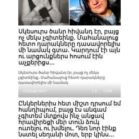
ՀԵՏԱՔՐՔԻՐ
0
658
Սկեսուրս ծանր հիվանդ էր, բայց
ոչ մեկս չգիտեինք․ Մահանալուց
հետո դարակները դասավորելիս
մի նամակ գտա․ Կարդում էի այն
ու արցունքներս հոսում էին
աչքերիցս․․․
Սկեսուրս ծանր հիվանդ էր, բայց ոչ մեկս
չգիտեինք․ Մահանալուց հետո դարակները
դասավորելիս մի նամակ
ՀԵՏԱՔՐՔԻՐ
0
691
Ընկերներիս հետ միշտ դրսում եմ
հանդիպում, բայց էս անգամ
չգիտեմ մտքովս ինչ անցավ
հրավիրեցի մեր տուն ձուկ
ուտելու ու խմելու․ Դեռ նոր էինք
նստել սեղանի մոտ, երբ կինս․․․