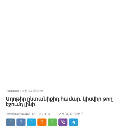
Главная
»
ՀԵՏԱՔՐՔԻՐ
Աղոթիր ընտանիքիդ համար. կիսվիր թող
էջումդ լինի
Опубликовано:
05.12.2019
ՀԵՏԱՔՐՔԻՐ