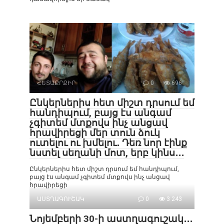
ՀԵՏԱՔՐՔԻՐ
0
696
Ընկերներիս հետ միշտ դրսում եմ
հանդիպում, բայց էս անգամ
չգիտեմ մտքովս ինչ անցավ
հրավիրեցի մեր տուն ձուկ
ուտելու ու խմելու․ Դեռ նոր էինք
նստել սեղանի մոտ, երբ կինս․․․
Ընկերներիս հետ միշտ դրսում եմ հանդիպում,
բայց էս անգամ չգիտեմ մտքովս ինչ անցավ
հրավիրեցի
ԱՍՏՂԱԳՈՒՇԱԿ
0
3 243
Նոյեմբերի 30-ի աստղագուշակ․․․