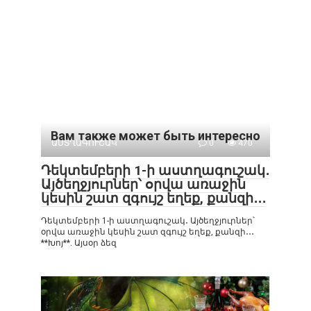
Вам также может быть интересно
ԱՍՏՂԱԳՈՒՇԱԿ
0
470
Դեկտեմբերի 1-ի աստղագուշակ․
Այծեղջյուրներ՝ օրվա առաջին
կեսին շատ զգույշ եղեք, քանզի․․․
Դեկտեմբերի 1-ի աստղագուշակ․ Այծեղջյուրներ՝
օրվա առաջին կեսին շատ զգույշ եղեք, քանզի․․․
**Խոյ**. Այսօր ձեզ