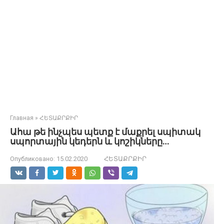
Главная
»
ՀԵՏԱՔՐՔԻՐ
Ահա թե ինչպես պետք է մաքրել սպիտակ
սպորտային կեդերն և կոշիկները…
Опубликовано:
15.02.2020
ՀԵՏԱՔՐՔԻՐ