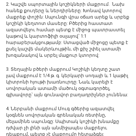
2. Կաշվե սպորտային կոշիկների մաքրում. Նախ
հանեք քուղերը և ներդիրները: Խոնավ կտորով
մաքրեք փոշին: Սպունգի վրա օճառ արեք և սրբեք
կոշիկի կեղտոտ մասերը: Բծերից հաստատ
ազատվելու համար պետք է միջոց պատրաստել
կաթով և կարտոֆիլի օսլայով՝ 1:1
հարաբերակցությամբ: Ստացված միջոցը պետք է
քսել կաշվե մակերևույթին, մի քիչ շփել ատամի
խոզանակով և սրբել մաքուր կտորով:
3. Տեղային բծերի մաքրում Կոշիկի կեղտը շատ
լավ մաքրում է 1/4 թ. գ. կերկարի սոդայի և 1 կաթիլ
կիտրոնի հյութի խառնուրդը: Նաև կարելի է
սովորական ատամի մածուկ օգտագործել,
գլխավորը՝ այն գունավոր բաղադրիչներ չունենա:
4. Ներբանի մաքրում Մուգ գծերից ազատվել
կօգնեն սովորական գրենական ռետինը,
մելամինե սպունգը: Սպիտակ կոշիկի խնամքը
դժվար չի լինի այն անմիջապես մաքրելու
դեպքում, պետք չէ մաքրումը հետաձգել: