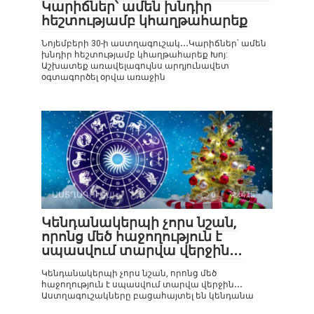
Կարիճներ՝ ամեն խնդիր
հեշտությամբ կհաղթահարեք
Նոյեմբերի 30-ի աստղագուշակ․․․Կարիճներ՝ ամեն
խնդիր հեշտությամբ կհաղթահարեք Խոյ:
Աշխատեք առավելագույնս արդյունավետ
օգտագործել օրվա առաջին
ԱՍՏՂԱԳՈՒՇԱԿ
0
475
Կենդանակերպի չորս նշան,
որոնց մեծ հաջողություն է
սպասվում տարվա վերջին․․․
Կենդանակերպի չորս նշան, որոնց մեծ
հաջողություն է սպասվում տարվա վերջին․․․
Աստղագուշակները բացահայտել են կենդանա