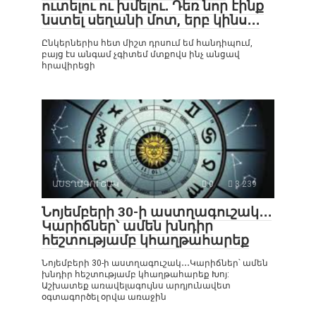
ուտելու ու խմելու․ Դեռ նոր էինք
նստել սեղանի մոտ, երբ կինս․․․
Ընկերներիս հետ միշտ դրսում եմ հանդիպում,
բայց էս անգամ չգիտեմ մտքովս ինչ անցավ
հրավիրեցի
ԱՍՏՂԱԳՈՒՇԱԿ
0
3 239
Նոյեմբերի 30-ի աստղագուշակ․․․
Կարիճներ՝ ամեն խնդիր
հեշտությամբ կհաղթահարեք
Նոյեմբերի 30-ի աստղագուշակ․․․Կարիճներ՝ ամեն
խնդիր հեշտությամբ կհաղթահարեք Խոյ:
Աշխատեք առավելագույնս արդյունավետ
օգտագործել օրվա առաջին