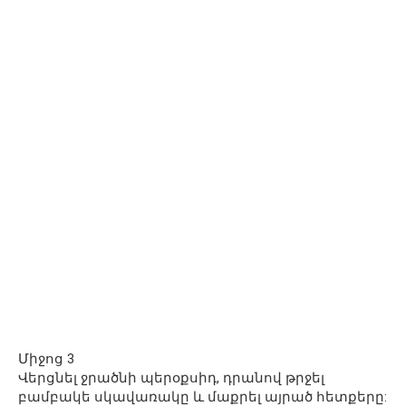
Միջոց 3
Վերցնել ջրածնի պերօքսիդ, դրանով թրջել
բամբակե սկավառակը և մաքրել այրած հետքերը: