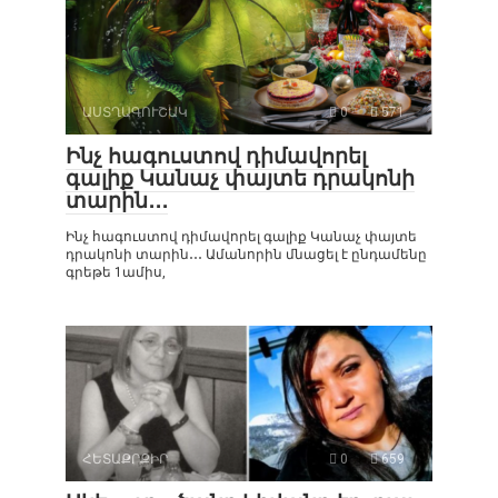
ԱՍՏՂԱԳՈՒՇԱԿ
0
571
Ինչ հագուստով դիմավորել
գալիք Կանաչ փայտե դրակոնի
տարին․․․
Ինչ հագուստով դիմավորել գալիք Կանաչ փայտե
դրակոնի տարին․․․ Ամանորին մնացել է ընդամենը
գրեթե 1ամիս,
ՀԵՏԱՔՐՔԻՐ
0
659