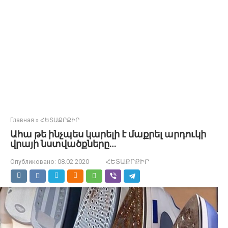
Главная
»
ՀԵՏԱՔՐՔԻՐ
Ահա թե ինչպես կարելի է մաքրել արդուկի
վրայի նստվածքները…
Опубликовано:
08.02.2020
ՀԵՏԱՔՐՔԻՐ