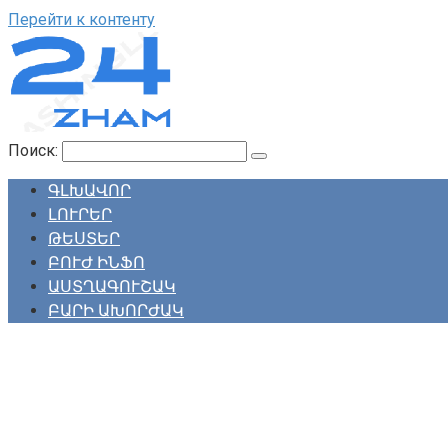
Перейти к контенту
Поиск:
ԳԼԽԱՎՈՐ
ԼՈՒՐԵՐ
ԹԵՍՏԵՐ
ԲՈՒԺ ԻՆՖՈ
ԱՍՏՂԱԳՈՒՇԱԿ
ԲԱՐԻ ԱԽՈՐԺԱԿ