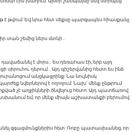
թեռներ էին խաղում: Այսօր շամպայնը մեզ ստիպեց
նթ է թվում: Եվ նրա հետ սեքսը պարզապես հիասքանչ
իր տան շեմից ներս մտնի…
ս դավաճանել է մորս… Ես դեռահաս էի, երբ այդ
ի սիրուհու դերում… Այդ գիշերվանից հետո ես ինձ
հյուրանոցում անցկացրինք: Նա նույնիսկ
ժեք նվերներով է ողողում: Նախ՝ մենք ընթրում
րքրքված չէ աղջիկների ծնվելուց հետո: Այդ պատճառով
ատասխանում եմ, որ մենք միայն աշխատանքի բերումով
ա անել զգացմունքներիս հետ: Ռոբը պատասխանեց, որ