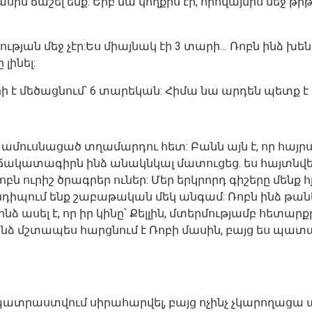
ին ճաշել ենք: Երբ նա կողքիս էր, որովայնիս մեջ թի
ւթյան մեջ չէր:Ես միայնակ էի 3 տարի… Ռոբն ինձ խե
լինել:
ի է մեծացնում՝ 6 տարեկան: Հիմա նա արդեն պետք է 
պի ամուսնացած տղամարդու հետ: Բանն այն է, որ հայր
ա ճակատագիրն ինձ անակնկալ մատուցեց. ես հայտնվեց
ոբն ուրիշ ծրագրեր ուներ: Մեր երկրորդ գիշերը մենք 
իպում ենք շաբաթական մեկ անգամ: Ռոբն ինձ թանկար
ինձ ասել է, որ իր կինը՝ Քելլին, մտերմությամբ հետա
սին ինձ մշտապես հարցնում է Ռոբի մասին, բայց ես պ
էի պատրաստվում սիրահարվել, բայց ոչինչ չկարողաց