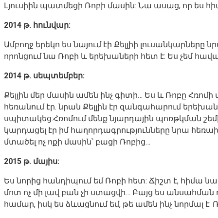
Լյուսիին պատմեցի Ռոբի մասին: Նա ասաց, որ ես հի
2014 թ. հունվար:
Ամբողջ երեկո ես նայում էի Քելլիի լուսանկարները ն
որոնցում նա Ռոբի և երեխաների հետ է: Ես չեմ հավա
2014 թ. սեպտեմբեր:
Քելլին մեր մասին ամեն ինչ գիտի… Ես և Ռոբը Հռ
հեռանում էր. նրան Քելլին էր զանգահարում երեխան
սպիտակեց:Հռոմում մենք նյարդային պոռթկման շեմի
կարդացել էր իմ հաղորդագրությունները նրա հեռախո
մտածել ոչ ոքի մասին՝ բացի Ռոբից…
2015 թ. մայիս:
Ես նորից հանդիպում եմ Ռոբի հետ: Ճիշտ է, հիմա նա
մոտ ոչ մի լավ բան չի ստացվի… Բայց ես անսահման ո
համար, իսկ ես ձևացնում եմ, թե ամեն ինչ նորմալ է