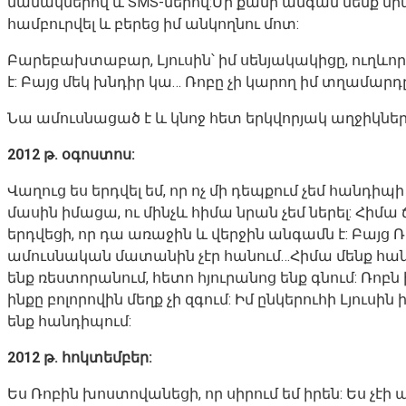
նամակներով և SMS-ներով:Մի քանի անգամ մենք միաս
համբուրվել և բերեց իմ անկողնու մոտ:
Բարեբախտաբար, Լյուսին՝ իմ սենյակակիցը, ուղևորո
է: Բայց մեկ խնդիր կա… Ռոբը չի կարող իմ տղամարդը 
Նա ամուսնացած է և կնոջ հետ երկվորյակ աղջիկներ
2012 թ. օգոստոս:
Վաղուց ես երդվել եմ, որ ոչ մի դեպքում չեմ հանդի
մասին իմացա, ու մինչև հիմա նրան չեմ ներել: Հիմ
երդվեցի, որ դա առաջին և վերջին անգամն է: Բայց Ռ
ամուսնական մատանին չէր հանում…Հիմա մենք հանդ
ենք ռեստորանում, հետո հյուրանոց ենք գնում: Ռոբն 
ինքը բոլորովին մեղք չի զգում: Իմ ընկերուհի Լյու
ենք հանդիպում:
2012 թ. հոկտեմբեր:
Ես Ռոբին խոստովանեցի, որ սիրում եմ իրեն: Ես չ