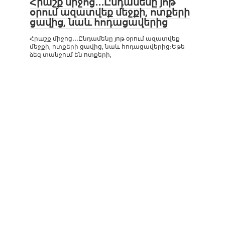
Հրաշք միջոց․․․Ընդամենը յոթ
օրում ազատվեք մեջքի, ոտքերի
ցավից, նաև հոդացավերից
Հրաշք միջոց․․․Ընդամենը յոթ օրում ազատվեք
մեջքի, ոտքերի ցավից, նաև հոդացավերից։Եթե
ձեզ տանջում են ոտքերի,