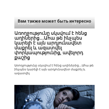
Вам также может быть интересно
ԲՈՒԺ ԻՆՖՈ
0
119
Առողջությունը սկսվում է հենց
աղիներից․․․Ահա թե ինչպես
կարելի է այն արդյունավետ
մաքրել և ազատվել
փորկապությունից, ավելորդ
քաշից
Առողջությունը սկսվում է հենց աղիներից․․․Ահա թե
ինչպես կարելի է այն արդյունավետ մաքրել և
ազատվել