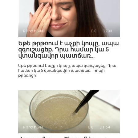
ԲՈՒԺ ԻՆՖՈ
0
733
Եթե թրթռում է աչքի կոպը, ապա
զգուշացեք. Դրա համար կա 5
վտանգավոր պատճառ…
Եթե թրթռում է աչքի կոպը, ապա զգուշացեք. Դրա
համար կա 5 վտանգավոր պատճառ…Կոպի
թրթռոցի
ԲՈՒԺ ԻՆՖՈ
0
1 641