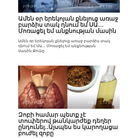
ԲՈՒԺ ԻՆՖՈ
0
1 730
Ամեն օր երեկոյան քնելուց առաջ
բարձիս տակ դնում եմ ՍԱ․․․
Մոռացել եմ անքնության մասին
Ամեն օր երեկոյան քնելուց առաջ բարձիս տակ
դնում եմ ՍԱ․․․ Մոռացել եմ անքնության
մասին։Քունը
ԲՈՒԺ ԻՆՖՈ
0
1 135
Զոբի համար պետք չէ
տուփերով թանկարժեք դեղեր
ընդունել․․Այսպես ես կարողացա
բուժել զոբը