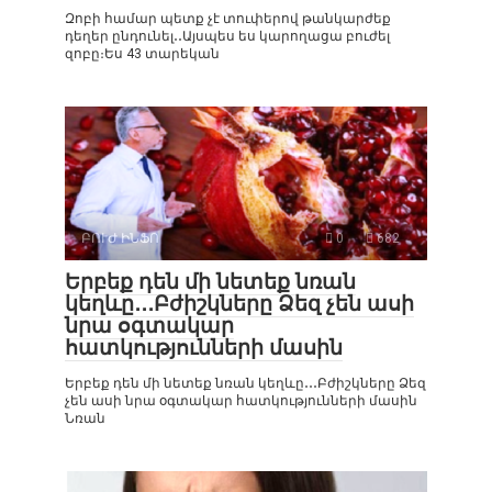
Զոբի համար պետք չէ տուփերով թանկարժեք
դեղեր ընդունել․․Այսպես ես կարողացա բուժել
զոբը։Ես 43 տարեկան
ԲՈՒԺ ԻՆՖՈ
0
682
Երբեք դեն մի նետեք նռան
կեղևը․․․Բժիշկները Ձեզ չեն ասի
նրա օգտակար
հատկությունների մասին
Երբեք դեն մի նետեք նռան կեղևը․․․Բժիշկները Ձեզ
չեն ասի նրա օգտակար հատկությունների մասին
Նռան