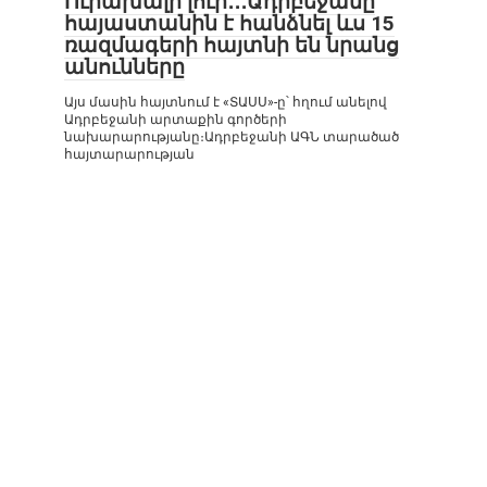
Ուրախալի լուր․․․Ադրբեջանը
հայաստանին է հանձնել ևս 15
ռազմագերի հայտնի են նրանց
անունները
Այս մասին հայտնում է «ՏԱՍՍ»-ը՝ հղում անելով
Ադրբեջանի արտաքին գործերի
նախարարությանը։Ադրբեջանի ԱԳՆ տարածած
հայտարարության