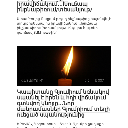
իրավիճակում․․․Խուճապ
ինքնաթիռում/տեսանյութ/
Ստամբուլից Բաքում թռչող ինքնաթիռը հայտնվել է
տուրբուլենտային իրավիճակում․․․Խուճապ
ինքնաթիռում/տեսանյութ/։ Ինչպես հայտնի
դարձավ SLIM news-ին՝
ՀԵՏԱՔՐՔԻՐ
0
337
Կապիտանը Գյումիում նռնակով
սպանել է իրեն և հղի վիճակում
գտնվող կնոջը․․․Նոր
մանրամասներ Գյումրիում տեղի
ուեցած սպանությունից
ԵՐԵՎԱՆ, 8 օգոստոսի – Sputnik. Գյումրի քաղաքի