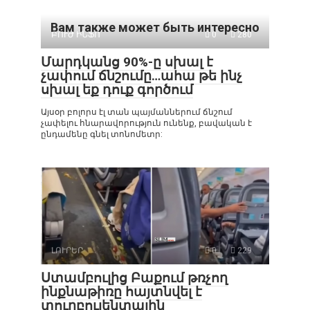
Вам также может быть интересно
ԲՈՒԺ ԻՆՖՈ
0
280
Մարդկանց 90%-ը սխալ է
չափում ճնշումը…ահա թե ինչ
սխալ եք դուք գործում
Այսօր բոլորս էլ տան պայմաններում ճնշում
չափելու հնարավորություն ունենք, բավական է
ընդամենը գնել տոնոմետր:
ԼՈՒՐԵՐ
0
229
Ստամբուլից Բաքում թռչող
ինքնաթիռը հայտնվել է
տուրբուլենտային