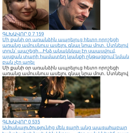
ԳԼԽԱՎՈՐ
0
7 159
Մի քանի օր առանձին ապրելուց հետո որոշեցի
առանց ամուսնուս ասելու գնալ նրա մոտ․ Մտնելով
տուն՝ ապշեցի․․․Ինձ անակնկալ էր սպասվում,
այսքան տարի համատեղ կյանքի ընթացքում նման
բան չէր արել
Մի քանի օր առանձին ապրելուց հետո որոշեցի
առանց ամուսնուս ասելու գնալ նրա մոտ․ Մտնելով
ԳԼԽԱՎՈՐ
0
535
Ամnւuնալnւծnւթյnւնից մեկ sարի անց պաsաhաբար