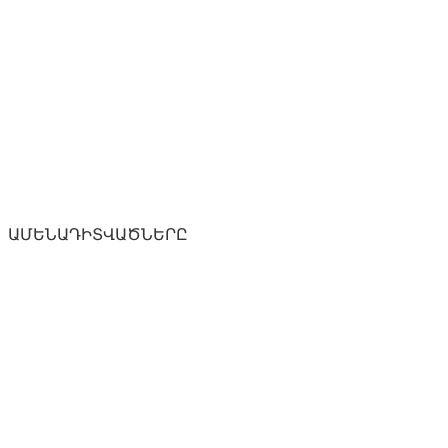
ԱՄԵՆԱԴԻՏՎԱԾՆԵՐԸ