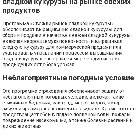
сладкой кукурузы на рынке свежих
продуктов
Программа «Свежий рынок сладкой кукурузы»
обеспечивает выращивание сладкой кукурузы для
сбора и продажи в качестве свежей сладкой кукурузы,
включая неорошаемую поверхность; и выращивал
сладкую кукурузу для коммерческой продажи или
участвовал в управлении процессом выращивания
сладкой кукурузы по крайней мере в один из трех
предыдущих лет сбора урожая.
Неблагоприятные погодные условие
Эта программа страхования обеспечивает защиту от
неблагоприятных погодных условий, включая такие
стихийные бедствия, как град, мороз, мороз, ветер,
засуха и чрезмерное количество осадков. Кроме того, он
предотвращает сбои в подаче поливной воды, пожары,
повреждение насекомыми, а также болезни растений и
диких животных.