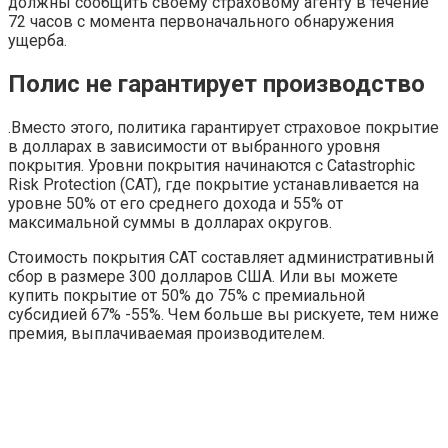
должны сообщить своему страховому агенту в течение
72 часов с момента первоначального обнаружения
ущерба.
Полис не гарантирует производство
.Вместо этого, политика гарантирует страховое покрытие
в долларах в зависимости от выбранного уровня
покрытия. Уровни покрытия начинаются с Catastrophic
Risk Protection (CAT), где покрытие устанавливается на
уровне 50% от его среднего дохода и 55% от
максимальной суммы в долларах округов.
Стоимость покрытия CAT составляет административный
сбор в размере 300 долларов США. Или вы можете
купить покрытие от 50% до 75% с премиальной
субсидией 67% -55%. Чем больше вы рискуете, тем ниже
премия, выплачиваемая производителем.