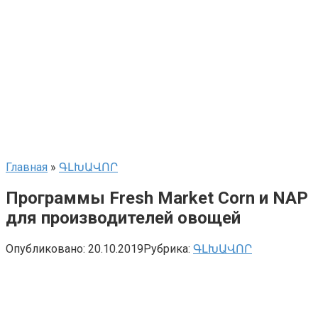
Главная
»
ԳԼԽԱՎՈՐ
Программы Fresh Market Corn и NAP
для производителей овощей
Опубликовано:
20.10.2019
Рубрика:
ԳԼԽԱՎՈՐ