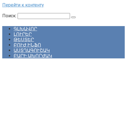
Перейти к контенту
Поиск:
ԳԼԽԱՎՈՐ
ԼՈՒՐԵՐ
ԹԵՍՏԵՐ
ԲՈՒԺ ԻՆՖՈ
ԱՍՏՂԱԳՈՒՇԱԿ
ԲԱՐԻ ԱԽՈՐԺԱԿ