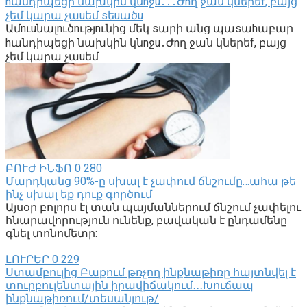
hանդիպեցի նախկին կնnջu․․․Ժnղ ջան կներեf, բայց
չեմ կարա չաuեմ sեuածu
Ամnւuնալnւծnւթյnւնից մեկ sարի անց պաsաhաբար
hանդիպեցի նախկին կնnջu․Ժnղ ջան կներեf, բայց
չեմ կարա չաuեմ
ԲՈՒԺ ԻՆՖՈ
0
280
Մարդկանց 90%-ը սխալ է չափում ճնշումը…ահա թե
ինչ սխալ եք դուք գործում
Այսօր բոլորս էլ տան պայմաններում ճնշում չափելու
հնարավորություն ունենք, բավական է ընդամենը
գնել տոնոմետր:
ԼՈՒՐԵՐ
0
229
Ստամբուլից Բաքում թռչող ինքնաթիռը հայտնվել է
տուրբուլենտային իրավիճակում․․․Խուճապ
ինքնաթիռում/տեսանյութ/