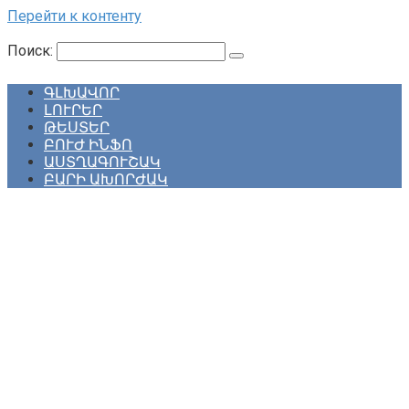
Перейти к контенту
Поиск:
ԳԼԽԱՎՈՐ
ԼՈՒՐԵՐ
ԹԵՍՏԵՐ
ԲՈՒԺ ԻՆՖՈ
ԱՍՏՂԱԳՈՒՇԱԿ
ԲԱՐԻ ԱԽՈՐԺԱԿ