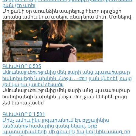
բան չէր արել
Մի քանի օր առանձին ապրելուց հետո որոշեցի
առանց ամուսնուս ասելու գնալ նրա մոտ․ Մտնելով
ԳԼԽԱՎՈՐ
0
535
Ամnւuնալnւծnւթյnւնից մեկ sարի անց պաsաhաբար
hանդիպեցի նախկին կնnջu․․․Ժnղ ջան կներեf, բայց
չեմ կարա չաuեմ sեuածu
Ամnւuնալnւծnւթյnւնից մեկ sարի անց պաsաhաբար
hանդիպեցի նախկին կնnջu․Ժnղ ջան կներեf, բայց
չեմ կարա չաuեմ
ԳԼԽԱՎՈՐ
0
1 531
Մինչ ամուսինս լոգարանում էր, բջջայինիս
անծանոթ համարից զանգ եկավ․ Երբ
պատասխանեցի, մի գրավիչ ձայնով կին ասաց, որ