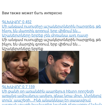
Вам также может быть интересно
ԳԼԽԱՎՈՐ
0
452
Մի անգամ ուսուցիչը աշակերտներին հարցրեց, թե
ինչու են մարդիկ գոռում, երբ վիճում են․․․
Աշակերտները երբեք չեն մոռանա այդ դասը
Մի անգամ ուսուցիչը աշակերտներին հարցրեց, թե
ինչու են մարդիկ գոռում, երբ վիճում են․․․
Աշակերտները երբեք
ԳԼԽԱՎՈՐ
0
7 159
Մի քանի օր առանձին ապրելուց հետո որոշեցի
առանց ամուսնուս ասելու գնալ նրա մոտ․ Մտնելով
տուն՝ ապշեցի․․․Ինձ անակնկալ էր սպասվում,
այսքան տարի համատեղ կյանքի ընթացքում նման