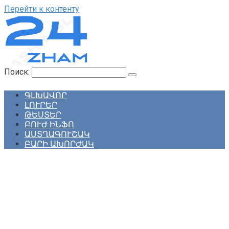
Перейти к контенту
Поиск:
ԳԼԽԱՎՈՐ
ԼՈՒՐԵՐ
ԹԵՍՏԵՐ
ԲՈՒԺ ԻՆՖՈ
ԱՍՏՂԱԳՈՒՇԱԿ
ԲԱՐԻ ԱԽՈՐԺԱԿ