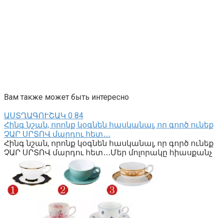
Вам также может быть интересно
ԱՍՏՂԱԳՈՒՇԱԿ
0
84
Հինգ նշան, որոնք կօգնեն հասկանալ, որ գործ ունեք
ՉԱՐ ՍՐՏՈՎ մարդու հետ․․․
Հինգ նշան, որոնք կօգնեն հասկանալ, որ գործ ունեք
ՉԱՐ ՍՐՏՈՎ մարդու հետ․․․Մեր մոլորակը հիասքանչ