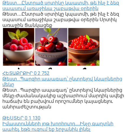
Թեստ․․․Ընտրած սրտիկը կպատմի, թե ինչ է ձեզ
սպասում առաջիկա շաբաթվա օրերին
Թեստ․․․Ընտրած սրտիկը կպատմի, թե ինչ է ձեզ
սպասում առաջիկա շաբաթվա օրերին Սրտիկ
առաջին Ցանկացեք
ՀԵՏԱՔՐՔԻՐ
0
2 752
Թեստ…Պարզիր ապագադ՝ ընտրելով նկարներից
մեկը
Թեստ…Պարզիր ապագադ՝ ընտրելով նկարներից
մեկը։Ժամանակակից աշխարհում մարդիկ ավելի
հաճախ են բախվում որոշումներ կայացնելու
անհրաժեշտության
ԹԵՍՏԵՐ
0
1 130
Իմաստունների յոթ խորհուրդ․․․Ինչը գաղտնի
պահել, եթե ուզում եք երջանիկ լինել