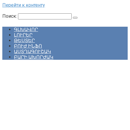
Перейти к контенту
Поиск:
ԳԼԽԱՎՈՐ
ԼՈՒՐԵՐ
ԹԵՍՏԵՐ
ԲՈՒԺ ԻՆՖՈ
ԱՍՏՂԱԳՈՒՇԱԿ
ԲԱՐԻ ԱԽՈՐԺԱԿ