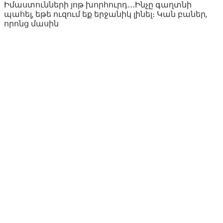
Իմաստունների յոթ խորհուրդ․․․Ինչը գաղտնի
պահել, եթե ուզում եք երջանիկ լինել։ Կան բաներ,
որոնց մասին